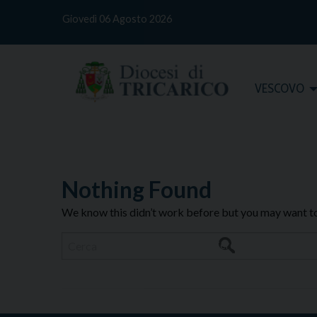
S
Giovedì 06 Agosto 2026
k
i
p
t
Home
VESCOVO
o
c
o
n
t
e
Nothing Found
n
We know this didn’t work before but you may want to 
t
Cerca