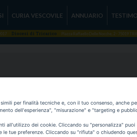
SI
CURIA VESCOVILE
ANNUARIO
TESTIMO
Diocesi di Tricarico
2017
Piazza Raffaello Delle Nocche, 2 - 75019 T
imili per finalità tecniche e, con il tuo consenso, anche per 
amento dell'esperienza", "misurazione" e "targeting e pubbli
i all'utilizzo dei cookie. Cliccando su "personalizza" puoi
re le tue preferenze. Cliccando su "rifiuta" o chiudendo que