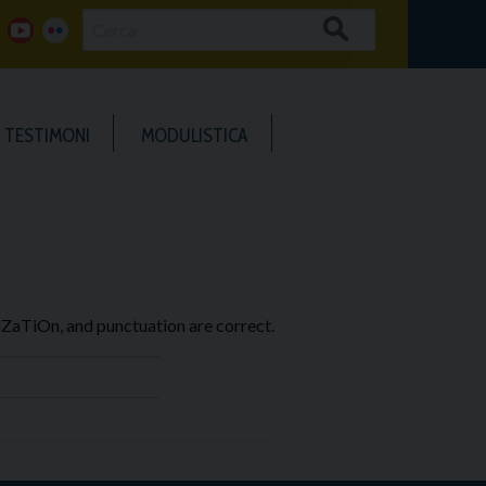
Cerca
g
y
f
o
o
l
TESTIMONI
MODULISTICA
o
u
i
g
t
c
u
k
b
e
iZaTiOn, and punctuation are correct.
e
r