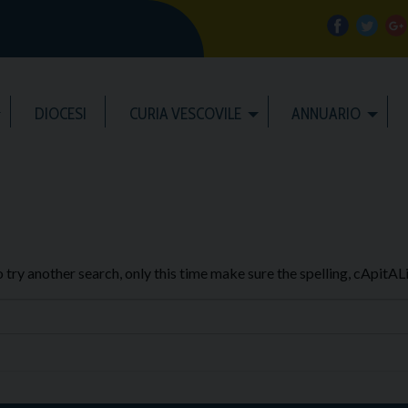
f
t
a
w
DIOCESI
CURIA VESCOVILE
ANNUARIO
c
i
e
t
b
t
l
o
e
e
try another search, only this time make sure the spelling, cApitAL
o
r
k