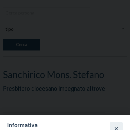
Cerca
Sanchirico Mons. Stefano
Presbitero diocesano impegnato altrove
Informativa