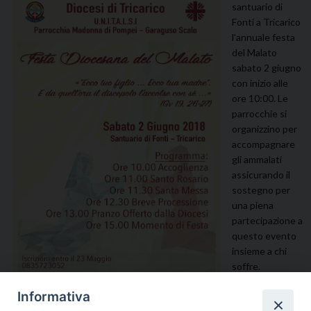
santuario di
Fonti a Tricarico
l’annuale festa
del Malato
sabato 2 giugno
con inizio alle
ore 10:00. Le
parrocchie si
organizzino per
accompagnare
gli ammalati
assicurando il
sostegno per
una piena
partecipazione a
questo evento
insieme a chi
soffre.
Organizzato
Informativa
dalla Caritas diocesana, U.N.I.T.A.L.S.I.