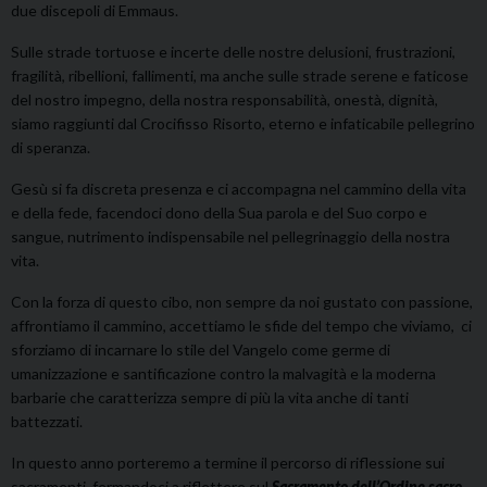
due discepoli di Emmaus.
Sulle strade tortuose e incerte delle nostre delusioni, frustrazioni,
fragilità, ribellioni, fallimenti, ma anche sulle strade serene e faticose
del nostro impegno, della nostra responsabilità, onestà, dignità,
siamo raggiunti dal Crocifisso Risorto, eterno e infaticabile pellegrino
di speranza.
Gesù si fa discreta presenza e ci accompagna nel cammino della vita
e della fede, facendoci dono della Sua parola e del Suo corpo e
sangue, nutrimento indispensabile nel pellegrinaggio della nostra
vita.
Con la forza di questo cibo, non sempre da noi gustato con passione,
affrontiamo il cammino, accettiamo le sfide del tempo che viviamo, ci
sforziamo di incarnare lo stile del Vangelo come germe di
umanizzazione e santificazione contro la malvagità e la moderna
barbarie che caratterizza sempre di più la vita anche di tanti
battezzati.
In questo anno porteremo a termine il percorso di riflessione sui
sacramenti, fermandoci a riflettere sul
Sacramento dell’Ordine sacro
.