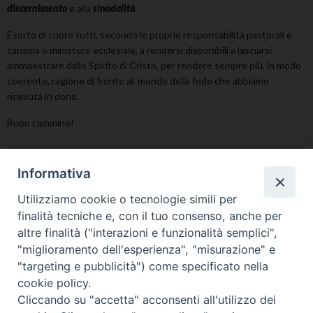
discernimento
e alla
sinodalità
.
Esorto di cuore tutti, secondo le proprie responsabilità pastorali e
carisma o ministero ecclesiale, a rendersi disponibili a lasciarsi
ammaestrare dallo Spirito di Cristo, per rendere sempre più, in modo
coerente, ragione di fronte al mondo della fede che abbiamo
ricevuta in dono.
Buon cammino!
Informativa
Il vescovo Giovanni
Utilizziamo cookie o tecnologie simili per
finalità tecniche e, con il tuo consenso, anche per
altre finalità ("interazioni e funzionalità semplici",
"miglioramento dell'esperienza", "misurazione" e
Agenda Pastorale 2018-2019
"targeting e pubblicità") come specificato nella
cookie policy.
Cliccando su "accetta" acconsenti all'utilizzo dei