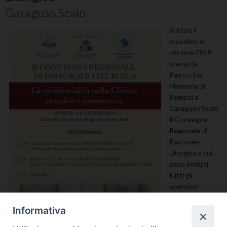
Garaguso Scalo
Si terrà il
prossimo 6
ottobre 2019
presso la
Parrocchia
Madonna di
Pompei a
Garaguso Scalo
Il Convegno
Regionale di
Pastorale
Liturgica a cui
sono invitati
tutti gli
operatori
pastorali e
chiunque ne
Informativa
fosse