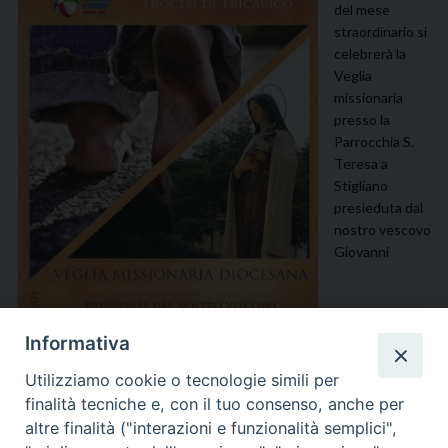
del mese
straordinario si
celebrerà la
Veglia
missionaria
presso la
Parrocchia S.
Teresa a
Stigliano
presieduta dal
nostro vescovo
Giovanni
Informativa
Utilizziamo cookie o tecnologie simili per
finalità tecniche e, con il tuo consenso, anche per
altre finalità ("interazioni e funzionalità semplici",