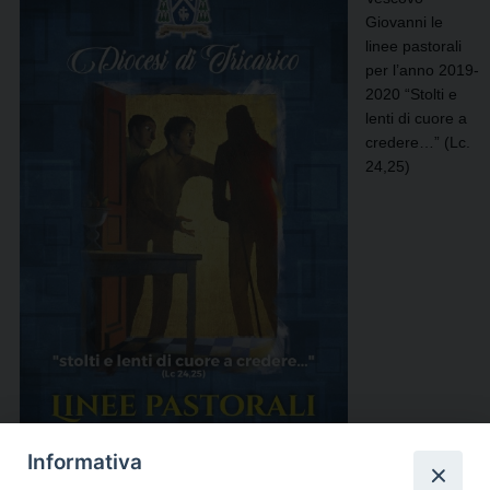
Giovanni le
linee pastorali
per l’anno 2019-
2020 “Stolti e
lenti di cuore a
credere…” (Lc.
24,25)
Informativa