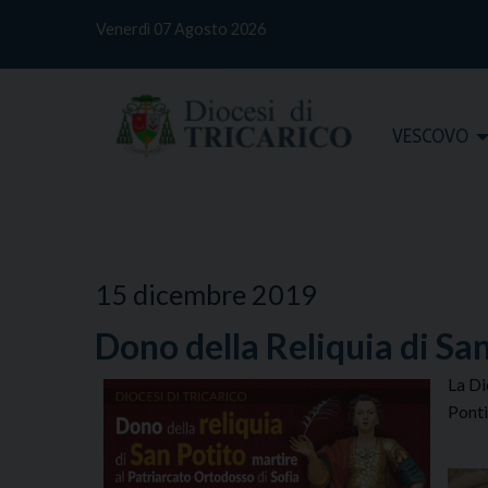
S
Venerdì 07 Agosto 2026
k
i
p
t
Home
VESCOVO
o
c
o
n
t
e
15 dicembre 2019
n
t
Dono della Reliquia di San
La Di
Ponti