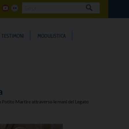
Cerca
g
y
f
o
o
l
TESTIMONI
MODULISTICA
o
u
i
g
t
c
u
k
b
e
a
e
r
an Potito Martire attraverso le mani del Legato