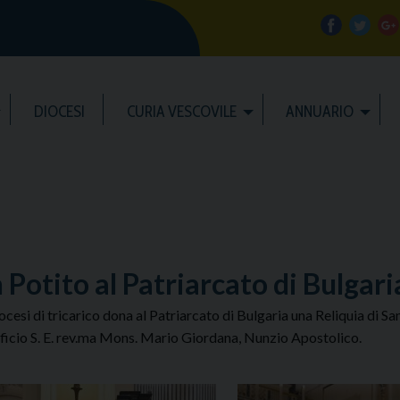
f
t
a
w
DIOCESI
CURIA VESCOVILE
ANNUARIO
c
i
e
t
b
t
l
o
e
e
 Potito al Patriarcato di Bulgari
o
r
ocesi di tricarico dona al Patriarcato di Bulgaria una Reliquia di S
ficio S. E. rev.ma Mons. Mario Giordana, Nunzio Apostolico.
k