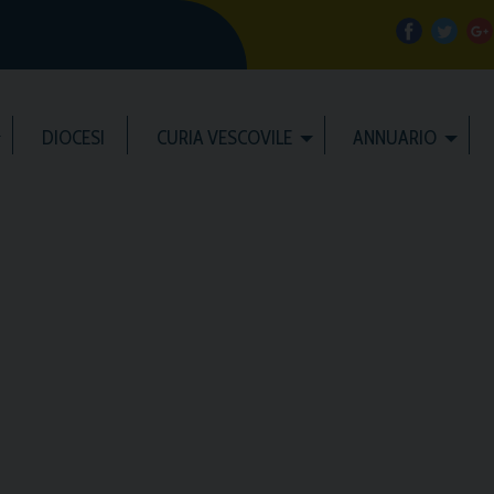
f
t
a
w
DIOCESI
CURIA VESCOVILE
ANNUARIO
c
i
e
t
b
t
l
o
e
e
o
r
k