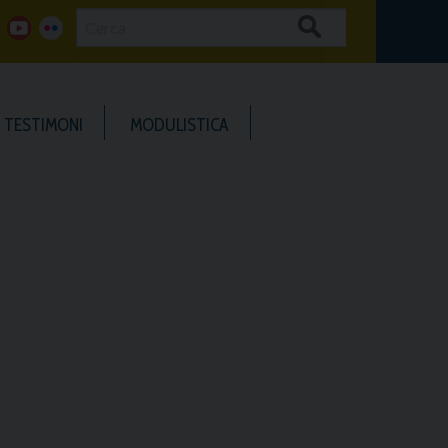
Cerca
g
y
f
o
o
l
TESTIMONI
MODULISTICA
o
u
i
g
t
c
u
k
b
e
e
r