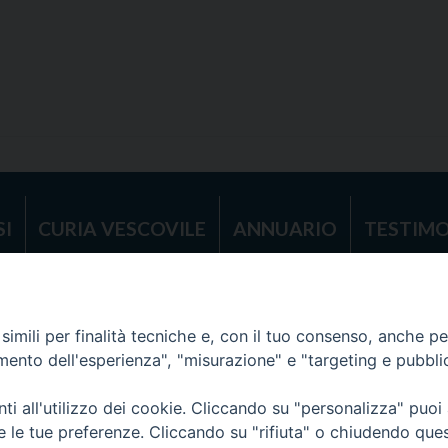
SI
CURIA VESCOVILE
ANNUARIO
TESTIMO
Diocesi di Tricarico
2017
Piazza Raffaello Delle Nocche, 2 - 75019 T
imili per finalità tecniche e, con il tuo consenso, anche per 
amento dell'esperienza", "misurazione" e "targeting e pubbli
i all'utilizzo dei cookie. Cliccando su "personalizza" puoi
re le tue preferenze. Cliccando su "rifiuta" o chiudendo que