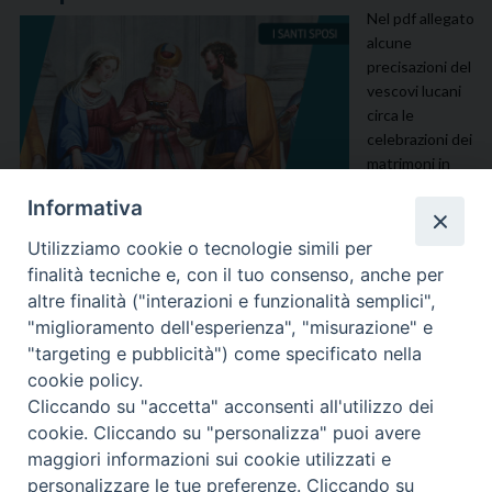
Nel pdf allegato
alcune
precisazioni del
vescovi lucani
circa le
celebrazioni dei
matrimoni in
tempo del
Informativa
coronavirus
Utilizziamo cookie o tecnologie simili per
finalità tecniche e, con il tuo consenso, anche per
altre finalità ("interazioni e funzionalità semplici",
"miglioramento dell'esperienza", "misurazione" e
Lettera CEB al Direttore della Nuova (1)
"targeting e pubblicità") come specificato nella
cookie policy.
Cliccando su "accetta" acconsenti all'utilizzo dei
cookie. Cliccando su "personalizza" puoi avere
maggiori informazioni sui cookie utilizzati e
personalizzare le tue preferenze. Cliccando su