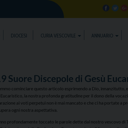
f
t
a
w
DIOCESI
CURIA VESCOVILE
ANNUARIO
c
i
e
t
b
t
l
9 Suore Discepole di Gesù Eucar
o
e
e
mmo cominciare questo articolo esprimendo a Dio, innanzitutto, e a
Eucaristico, la nostra profonda gratitudine per il dono della vocazi
o
r
razione ai voti perpetui non è mai mancato e che ci ha portate a pr
upera ogni nostra aspettativa.
k
nno profondamente toccato le parole dette dal nostro vescovo di Tr