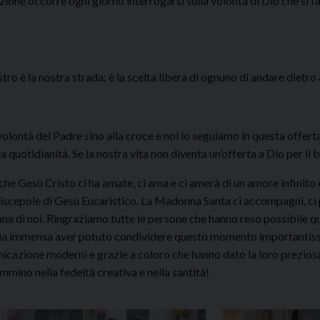
one occorre ogni giorno interrogarsi sulla volontà di Dio che si f
ro è la nostra strada; è la scelta libera di ognuno di andare dietro a
lontà del Padre sino alla croce e noi lo seguiamo in questa offerta
 quotidianità. Se la nostra vita non diventa un’offerta a Dio per il ben
 Gesù Cristo ci ha amate, ci ama e ci amerà di un amore infinito e
 Discepole di Gesù Eucaristico. La Madonna Santa ci accompagni, ci
cuna di noi. Ringraziamo tutte le persone che hanno reso possibile 
oia immensa aver potuto condividere questo momento importantissimo
icazione moderni e grazie a coloro che hanno dato la loro preziosa
mino nella fedeltà creativa e nella santità!