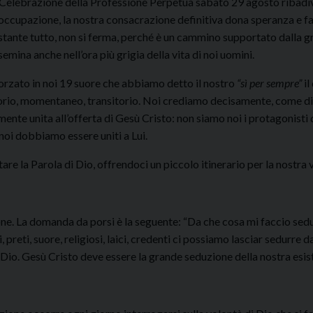
 Celebrazione della Professione Perpetua sabato 29 agosto ribadiv
occupazione, la nostra consacrazione definitiva dona speranza e f
tante tutto, non si ferma, perché è un cammino supportato dalla g
semina anche nell’ora più grigia della vita di noi uomini.
forzato in noi 19 suore che abbiamo detto il nostro
“sì per sempre”
il
orio, momentaneo, transitorio. Noi crediamo decisamente, come di
ente unita all’offerta di Gesù Cristo: non siamo noi i protagonisti 
 noi dobbiamo essere uniti a Lui.
re la Parola di Dio, offrendoci un piccolo itinerario per la nostra 
one. La domanda da porsi è la seguente: “Da che cosa mi faccio sedu
i, preti, suore, religiosi, laici, credenti ci possiamo lasciar sedurr
i Dio. Gesù Cristo deve essere la grande seduzione della nostra esis