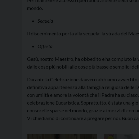
Per mantenere accesso quel fuoco ardente della seduzi
mondo.
Sequela
Il discernimento porta alla sequela: la strada del Maest
Offerta
Gesù, nostro Maestro, ha obbedito e ha compiuto la vo
dalle cose più nobili alle cose più basse e semplici della
Durante la Celebrazione davvero abbiamo avvertito che
definitiva appartenenza alla famiglia religiosa delle
con umiltà e amore la volontà che il Padre ha su cias
celebrazione Eucaristica. Soprattutto, è stata una gi
consorelle sparse nel mondo, grazie ai mezzi di comun
Vi chiediamo di continuare a pregare per noi. Buon cam