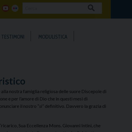
Cerca
g
y
f
o
o
l
TESTIMONI
MODULISTICA
o
u
i
g
t
c
u
k
istico
b
e
lla nostra famiglia religiosa delle suore Discepole di
one e per l’amore di Dio che in questi mesi di
e
r
onunciare il nostro “
sì
” definitivo. Davvero la grazia di
icarico, Sua Eccellenza Mons. Giovanni Intini, che