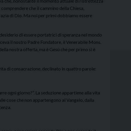
a che, nonostante il momento attuale di ristrettezza
a comprendere che il cammino della Chiesa,
razia di Dio. Ma noi per primi dobbiamo essere
 desiderio di essere portatrici di speranza nel mondo
ceva il nostro Padre Fondatore, il Venerabile Mons.
della nostra offerta, ma è Gesù che per primo si è
vita di consacrazione, declinato in quattro parole:
rre ogni giorno?”. La seduzione appartiene alla vita
e dalle cose che non appartengono al Vangelo, dalla
tenza.