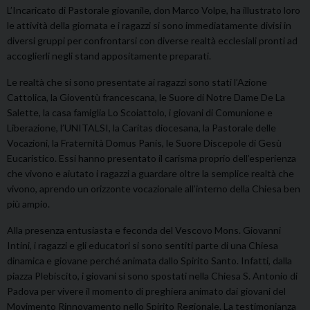
L’Incaricato di Pastorale giovanile, don Marco Volpe, ha illustrato loro
le attività della giornata e i ragazzi si sono immediatamente divisi in
diversi gruppi per confrontarsi con diverse realtà ecclesiali pronti ad
accoglierli negli stand appositamente preparati.
Le realtà che si sono presentate ai ragazzi sono stati l’Azione
Cattolica, la Gioventù francescana, le Suore di Notre Dame De La
Salette, la casa famiglia Lo Scoiattolo, i giovani di Comunione e
Liberazione, l’UNITALSI, la Caritas diocesana, la Pastorale delle
Vocazioni, la Fraternità Domus Panis, le Suore Discepole di Gesù
Eucaristico. Essi hanno presentato il carisma proprio dell’esperienza
che vivono e aiutato i ragazzi a guardare oltre la semplice realtà che
vivono, aprendo un orizzonte vocazionale all’interno della Chiesa ben
più ampio.
Alla presenza entusiasta e feconda del Vescovo Mons. Giovanni
Intini, i ragazzi e gli educatori si sono sentiti parte di una Chiesa
dinamica e giovane perché animata dallo Spirito Santo. Infatti, dalla
piazza Plebiscito, i giovani si sono spostati nella Chiesa S. Antonio di
Padova per vivere il momento di preghiera animato dai giovani del
Movimento Rinnovamento nello Spirito Regionale. La testimonianza