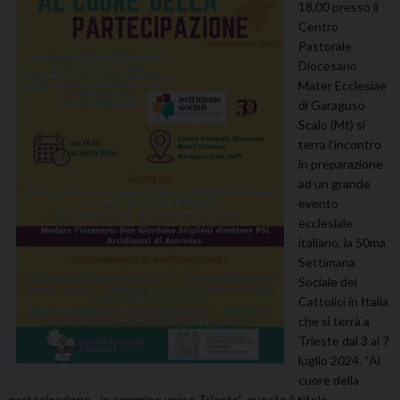
18,00 presso il
Centro
Pastorale
Diocesano
Mater Ecclesiae
di Garaguso
Scalo (Mt) si
terra l’incontro
in preparazione
ad un grande
evento
ecclesiale
italiano, la 50ma
Settimana
Sociale dei
Cattolici in Italia
che si terrà a
Trieste dal 3 al 7
luglio 2024. “Al
cuore della
partecipazione…in cammino verso Trieste”, questo il titolo