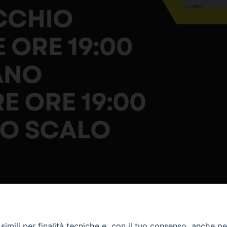
imili per finalità tecniche e, con il tuo consenso, anche per 