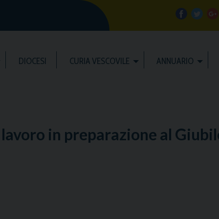
f
t
a
w
DIOCESI
CURIA VESCOVILE
ANNUARIO
c
i
e
t
b
t
l
 lavoro in preparazione al Giubi
o
e
e
o
r
k