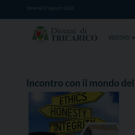
S
Venerdì 07 Agosto 2026
k
i
p
t
Home
VESCOVO
o
c
o
n
t
e
Incontro con il mondo del
n
t