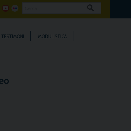
Cerca
g
y
f
o
o
l
TESTIMONI
MODULISTICA
o
u
i
g
t
c
u
k
leo
b
e
e
r