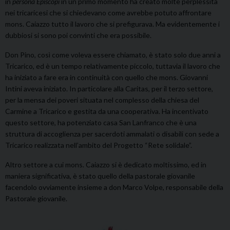
in
persona Episcopi
in un primo momento ha creato molte perplessità
nei tricaricesi che si chiedevano come avrebbe potuto affrontare
mons. Caiazzo tutto il lavoro che si prefigurava. Ma evidentemente i
dubbiosi si sono poi convinti che era possibile.
Don Pino, così come voleva essere chiamato, è stato solo due anni a
Tricarico, ed è un tempo relativamente piccolo, tuttavia il lavoro che
ha iniziato a fare era in continuità con quello che mons. Giovanni
Intini aveva iniziato. In particolare alla Caritas, per il terzo settore,
per la mensa dei poveri situata nel complesso della chiesa del
Carmine a Tricarico e gestita da una cooperativa. Ha incentivato
questo settore, ha potenziato casa San Lanfranco che è una
struttura di accoglienza per sacerdoti ammalati o disabili con sede a
Tricarico realizzata nell’ambito del Progetto “Rete solidale”.
Altro settore a cui mons. Caiazzo si è dedicato moltissimo, ed in
maniera significativa, è stato quello della pastorale giovanile
facendolo ovviamente insieme a don Marco Volpe, responsabile della
Pastorale giovanile.