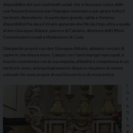
disponibilità dei suoi confratelli curiali, che si facevano carico delle
sue frequenti assenze per l’impegno materano e per girare tutto il
territorio dipendente. In particolare grande, valida e fraterna
disponibilità l’ha data il Vicario generale don Nicola Urgo oltre a quella
di don Giuseppe Abbate, parroco di Calciano, direttore dell’Ufficio
Comunicazioni sociali e Moderatore di Curia.
Dialogando proprio con don Giuseppe Abbate, abbiamo cercato di
capire in che misura mons. Caiazzo con i tanti impegni episcopali, è
riuscito a penetrare con la sua empatia, affabilità e competenza in un
territorio vasto, antropologicamente disperso ma pieno di varietà
culturali che sono proprie di una Diocesi ricca di storia antica.
I
n
t
a
n
t
o,
è