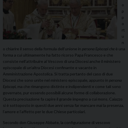
o
p
p
o
rt
u
n
o chiarire il senso della formula dell’unione in
persona Episcopi che
è una
forma a cui ultimamente ha fatto ricorso Papa Francesco e che
consiste nell’attribuire al Vescovo di una Diocesi anche il ministero
episcopale di un’altra Diocesi confinante e vacante in
Amministrazione Apostolica. Si tratta pertanto del caso di due
Diocesi che sono unite nel ministero episcopale, appunto in
persona
Episcopi
, ma che rimangono distinte e indipendenti e come tali sono
governate, pur essendo possibili alcune forme di collaborazione.
Questa precisazione fa capire il grande impegno a cui mons. Caiazzo
si è sottoposto in questi due anni senza far mancare mai la presenza,
l’amore e l’affetto per le due Chiese particolari.
Secondo don Giuseppe Abbate, la configurazione di vescovo