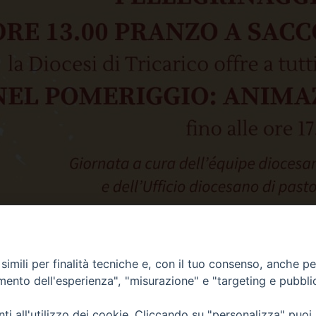
imili per finalità tecniche e, con il tuo consenso, anche per 
amento dell'esperienza", "misurazione" e "targeting e pubbli
i all'utilizzo dei cookie. Cliccando su "personalizza" puoi