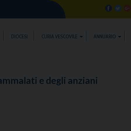
f
t
a
w
DIOCESI
CURIA VESCOVILE
ANNUARIO
c
i
e
t
b
t
l
ammalati e degli anziani
o
e
e
o
r
k