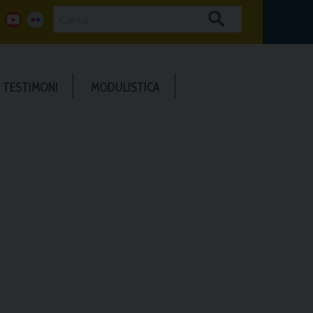
Cerca
g
y
f
o
o
l
TESTIMONI
MODULISTICA
o
u
i
g
t
c
u
k
b
e
e
r