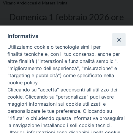
Vicario Arcidiocesi di Matera-Irsina
Domenica 1 febbraio 2026 ore
16,30
Informativa
Auditorium Mater Ecclesiae
Utilizziamo cookie o tecnologie simili per
Garaguso Scalo (MT)
finalità tecniche e, con il tuo consenso, anche per
altre finalità ("interazioni e funzionalità semplici",
"miglioramento dell'esperienza", "misurazione" e
"targeting e pubblicità") come specificato nella
cookie policy.
Cliccando su "accetta" acconsenti all'utilizzo dei
cookie. Cliccando su "personalizza" puoi avere
maggiori informazioni sui cookie utilizzati e
personalizzare le tue preferenze. Cliccando su
"rifiuta" o chiudendo questa informativa proseguirai
Diocesi di Tricarico
Copyright © 2017
Piazza Raffaello
la navigazione installando i soli cookie tecnici.
Delle Nocche, 2 - 75019 TRICARICO (MT)
Ulteriori informazioni sono disponibili nella
cookie