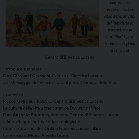
cultura che
riscopra il valore
della generatività,
del “desiderio di
trasmettere la
vita” (SnC 9) e di
servirla con gioia.
a cura del
Centro di Bioetica Lucano
Introduce e modera:
Don Giovanni Grassani
, Centro di Bioetica Lucano
….Il Messaggio dei Vescovi italiani per la Giornata della Vita…
Interventi
Rocco Gentile
, I.R.Bi.S.U.-Centro di Bioetica Lucano
La cultura della vita a trent’anni da
Evangelium Vitae
Don Antonio Polidoro
, direttore Centro di Bioetica Lucano
Il fine-vita:prospettive etico-teologiche
Confronti: a cura dell’Ordine Francescano Secolare
Conclusioni:
Mons. Angelo Gioia
,