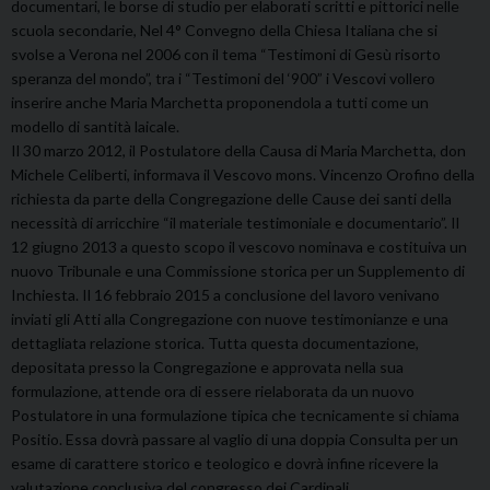
documentari, le borse di studio per elaborati scritti e pittorici nelle
scuola secondarie, Nel 4° Convegno della Chiesa Italiana che si
svolse a Verona nel 2006 con il tema “Testimoni di Gesù risorto
speranza del mondo”, tra i “Testimoni del ‘900” i Vescovi vollero
inserire anche Maria Marchetta proponendola a tutti come un
modello di santità laicale.
Il 30 marzo 2012, il Postulatore della Causa di Maria Marchetta, don
Michele Celiberti, informava il Vescovo mons. Vincenzo Orofino della
richiesta da parte della Congregazione delle Cause dei santi della
necessità di arricchire “il materiale testimoniale e documentario”. Il
12 giugno 2013 a questo scopo il vescovo nominava e costituiva un
nuovo Tribunale e una Commissione storica per un Supplemento di
Inchiesta. Il 16 febbraio 2015 a conclusione del lavoro venivano
inviati gli Atti alla Congregazione con nuove testimonianze e una
dettagliata relazione storica. Tutta questa documentazione,
depositata presso la Congregazione e approvata nella sua
formulazione, attende ora di essere rielaborata da un nuovo
Postulatore in una formulazione tipica che tecnicamente si chiama
Positio. Essa dovrà passare al vaglio di una doppia Consulta per un
esame di carattere storico e teologico e dovrà infine ricevere la
valutazione conclusiva del congresso dei Cardinali.