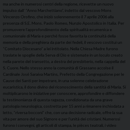
ma anche in numerosi centri della regione, ricevette un nuovo
impulso dall’ “Anno Marchettiano”, indetto dal vescovo Mons
Vincenzo Orofino, che iniziò solennemente il 7 aprile 2006 alla
presenza di S.E. Mons. Paolo Romeo, Nunzio Apostolico in Italia. Per
promuovere l’approfondimento della spiritualità ecumenica e
comunionale di Maria e perché fosse favorita la continuità della
memoria e della preghiera da parte dei fedeli, il vescovo costituì un
“Comitato Diocesano” a lei intitolato. Nella Chiesa Madre furono
traslate le spoglie della Serva di Dio e sistemate in un loculo creato
nella parete del transetto, a destra del presbiterio, nella cappella del
S. Cuore. Nello stesso anno la comunità di Grassano accolse il
Cardinale José Saraiva Martins, Prefetto della Congregazione per le
Cause dei Santi per impetrare, in una solenne celebrazione
eucaristica, il dono divino del riconoscimento della santità di Maria. Si
moltiplicarono le iniziative per conoscere, approfondire e diffondere
la testimonianza di questa ragazza, condizionata da una grave
patologia neurologica, costretta per 15 anni a rimanere inchiodata a
letto, “riversa bocconi” che, con una decisione radicale, offre la sua
vita per amore del suo Signore e per l’unità dei cristiani. Numerosi
furono i convegni, gli articoli di stampa, le pièces teatrali, i video