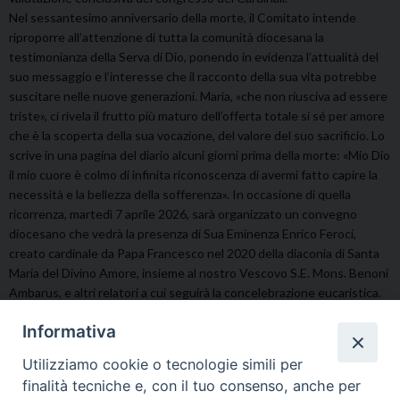
Nel sessantesimo anniversario della morte, il Comitato intende
riproporre all’attenzione di tutta la comunità diocesana la
testimonianza della Serva di Dio, ponendo in evidenza l’attualità del
suo messaggio e l’interesse che il racconto della sua vita potrebbe
suscitare nelle nuove generazioni. Maria, «che non riusciva ad essere
triste», ci rivela il frutto più maturo dell’offerta totale si sé per amore
che è la scoperta della sua vocazione, del valore del suo sacrificio. Lo
scrive in una pagina del diario alcuni giorni prima della morte: «Mio Dio
il mio cuore è colmo di infinita riconoscenza di avermi fatto capire la
necessità e la bellezza della sofferenza». In occasione di quella
ricorrenza, martedì 7 aprile 2026, sarà organizzato un convegno
diocesano che vedrà la presenza di Sua Eminenza Enrico Feroci,
creato cardinale da Papa Francesco nel 2020 della diaconia di Santa
Maria del Divino Amore, insieme al nostro Vescovo S.E. Mons. Benoni
Ambarus, e altri relatori a cui seguirà la concelebrazione eucaristica.
Grassano, 13 febbraio 2026
Informativa
Don Giovanni Grassani
Utilizziamo cookie o tecnologie simili per
Delegato Commissione “Maria Marchetta”
finalità tecniche e, con il tuo consenso, anche per