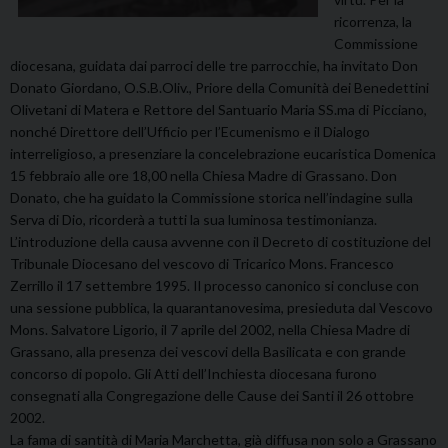
ricorrenza, la
Commissione
diocesana, guidata dai parroci delle tre parrocchie, ha invitato Don
Donato Giordano, O.S.B.Oliv., Priore della Comunità dei Benedettini
Olivetani di Matera e Rettore del Santuario Maria SS.ma di Picciano,
nonché Direttore dell’Ufficio per l’Ecumenismo e il Dialogo
interreligioso, a presenziare la concelebrazione eucaristica Domenica
15 febbraio alle ore 18,00 nella Chiesa Madre di Grassano. Don
Donato, che ha guidato la Commissione storica nell’indagine sulla
Serva di Dio, ricorderà a tutti la sua luminosa testimonianza.
L’introduzione della causa avvenne con il Decreto di costituzione del
Tribunale Diocesano del vescovo di Tricarico Mons. Francesco
Zerrillo il 17 settembre 1995. Il processo canonico si concluse con
una sessione pubblica, la quarantanovesima, presieduta dal Vescovo
Mons. Salvatore Ligorio, il 7 aprile del 2002, nella Chiesa Madre di
Grassano, alla presenza dei vescovi della Basilicata e con grande
concorso di popolo. Gli Atti dell’Inchiesta diocesana furono
consegnati alla Congregazione delle Cause dei Santi il 26 ottobre
2002.
La fama di santità di Maria Marchetta, già diffusa non solo a Grassano