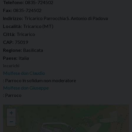
Telefono:
0835-724502
Fax:
0835-724502
Indirizzo:
Tricarico Parrocchia S. Antonio di Padova
Località:
Tricarico (MT)
Città:
Tricarico
CAP:
75019
Regione:
Basilicata
Paese:
Italia
Incarichi
Molfese don Claudio
: Parroco in solidum non moderatore
Molfese don Giuseppe
: Parroco
Parrocchia S. Antonio di Padova
+
−