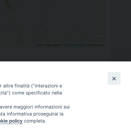
Leaflet
| Map data ©
OpenStreetMap
contributors
altre finalità ("interazioni e
cità") come specificato nella
 avere maggiori informazioni sui
sta informativa proseguirai la
kie policy
completa.
NI
MODULISTICA