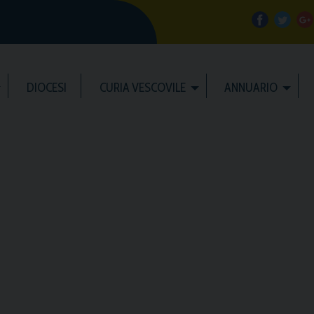
f
t
a
w
DIOCESI
CURIA VESCOVILE
ANNUARIO
c
i
e
t
b
t
l
o
e
e
o
r
k