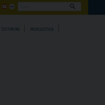
Cerca
g
y
f
o
o
l
TESTIMONI
MODULISTICA
o
u
i
g
t
c
u
k
b
e
e
r