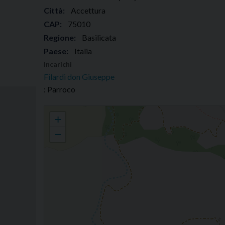
Città:
Accettura
CAP:
75010
Regione:
Basilicata
Paese:
Italia
Incarichi
Filardi don Giuseppe
: Parroco
Parrocchia San Nicola
+
−