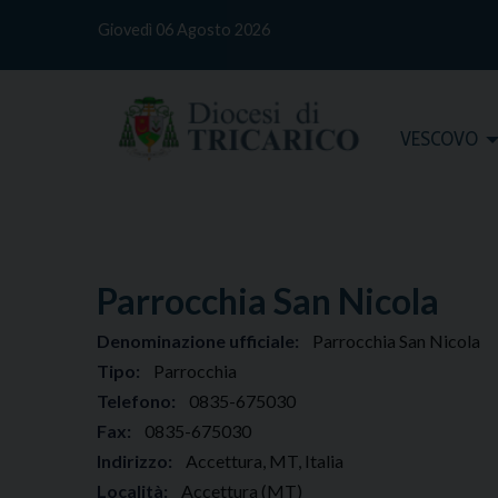
S
Giovedì 06 Agosto 2026
k
i
p
t
Home
VESCOVO
o
c
o
n
t
e
Parrocchia San Nicola
n
t
Denominazione ufficiale:
Parrocchia San Nicola
Tipo:
Parrocchia
Telefono:
0835-675030
Fax:
0835-675030
Indirizzo:
Accettura, MT, Italia
Località:
Accettura (MT)