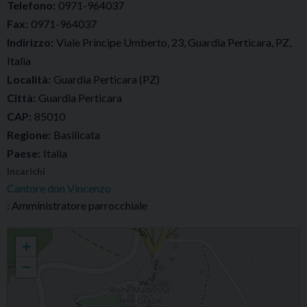
Telefono:
0971-964037
Fax:
0971-964037
Indirizzo:
Viale Principe Umberto, 23, Guardia Perticara, PZ,
Italia
Località:
Guardia Perticara (PZ)
Città:
Guardia Perticara
CAP:
85010
Regione:
Basilicata
Paese:
Italia
Incarichi
Cantore don Vincenzo
: Amministratore parrocchiale
Parrocchia San Nicolò Magno
+
−