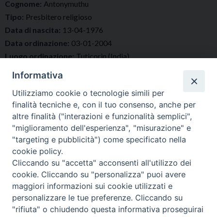
Cognome:
Antonymuthu
Tipo:
Presbitero religioso
Data di nascita:
13-04-1976
Data ordinazione:
03-01-2004
Luogo ordinazione:
Tuticorin (India)
Incarichi
Informativa
Vicario Parrocchiale
Utilizziamo cookie o tecnologie simili per
presso
finalità tecniche e, con il tuo consenso, anche per
Parrocchia Santa Maria Assunta
altre finalità ("interazioni e funzionalità semplici",
"miglioramento dell'esperienza", "misurazione" e
"targeting e pubblicità") come specificato nella
cookie policy.
Cliccando su "accetta" acconsenti all'utilizzo dei
cookie. Cliccando su "personalizza" puoi avere
maggiori informazioni sui cookie utilizzati e
personalizzare le tue preferenze. Cliccando su
"rifiuta" o chiudendo questa informativa proseguirai
Diocesi di Tricarico
Copyright © 2017
Piazza Raffaello