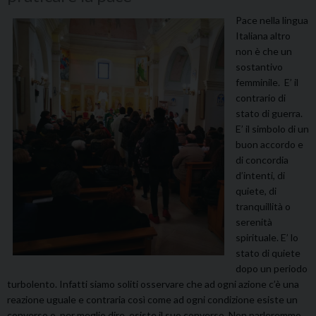
Pace nella lingua
Italiana altro
non è che un
sostantivo
femminile. E’ il
contrario di
stato di guerra.
E’ il simbolo di un
buon accordo e
di concordia
d’intenti, di
quiete, di
tranquillità o
serenità
spirituale. E’ lo
stato di quiete
dopo un periodo
turbolento. Infatti siamo soliti osservare che ad ogni azione c’è una
reazione uguale e contraria così come ad ogni condizione esiste un
converso o, per meglio dire, esiste il suo converso. Non parleremmo