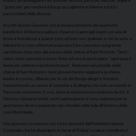
iniziato ad armeggiare con utensili, festoni, pentole, mestoli, teglie e
“graticole”, per rendere il Borgo accogliente e ridente a tutti i
parrocchiani della diocesi.
Accolti da Don Gaetano con la musica festante del quartetto
bandistico di Montescaglioso, il paese si apre agli ospiti con aria di
festa e fratellanza a quanti sono arrivati con i pullman e con le auto, e
felicitanti si sono affrettati a lasciare il loro pensiero sul grande
cartellone attaccato alla parete della chiesa di Sant’Antonio. Tanti i
colori, tanti i pensieri e tante firme ed uno in particolare: “
ogni scusa è
buona per celebrare e praticare la pace
”. Radunati nel piazzale della
chiesa di Sant’Antonio i tanti giovani hanno raggiunto la chiesa
madre in corteo, sfilando per le vie del Borgo allegri e festanti,
trasmettendo un senso di serenità e di allegria che solo un mondo in
Pace può sostenere. E così, dopo la santa messa celebrata da S.E. il
Vescovo Giovanni Intini, tutti i partecipanti si sono radunati per lo
spontaneo desino preparato dai cittadini nella Sala all’interno della
casa Municipale.
Una giornata sostenuta con tutta sincerità dall’Amministrazione
Comunale che ha dispiegato le forze di Polizia Locale e coordinato i