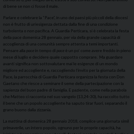
di bene se non ci fosse il male.
Parlare e celebrare la “Pace”, in uno dei paesi più piccoli della diocesi
non è frutto di un’esigenza dettata dalla fine di una condizione
turbolenta o non pacifica. A Guardia Perticara, si è celebrata la festa
della pace domenica 28 gennaio, per via della grande capacità di
accoglienza di una comunità sempre attenta a temi importanti.
Pensare alla
pace
in tempo di
pace
è un po’ come avere freddo in pieno
mese di luglio e decidere quale cappotto comprare. Ma guardare
avanti significa non sottovalutare mai le esigenze di un mondo
migliore ed accogliente e, raccogliendo l’invito per la giornata della
Pace, la parrocchia di Guardia Perticara organizza la festa con Don
Gaetano che riesce a seminare il seme della partecipazione con la
sapienza del buon padre di famiglia. E paziente, come nella parabola
che Matteo ci racconta nel suo vangelo (13,24-30), ha raccolto tutto
il bene che un popolo accogliente ha saputo tirar fuori, separando il
grano buono dalla zizzania.
La mattina di domenica 28 gennaio 2018, complice una giornata simil
primaverile, un intero popolo, ognuno per le proprie capacità, ha