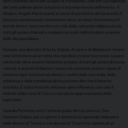
tanti volontari del locale Gruppo di Protezione Civile per l’accoglienza
dei tanti pullman giunti sul posto e la buona riuscita dell’evento. Il
Sindaco, Angelo Mastronardi, in veste di autorità locale ha accolto il
Vescovo manifestando l’attenzione verso un tema che interessa il
mondo intero; tema sentito non solo dalla comunità religiosa ma da
tutti gli uomini chiamati a svolgere un ruolo nell’articolato scorrere
della vita quotidiana.
Dunque, una giornata di festa, di gioia, di canti e di allegria per tenere
viva l’attenzione ad un tema che mai deve essere trascurato. La pace
nel mondo deve essere l’obiettivo primario di tutti gli uomini di buona
volontà, e quando le Nazioni, i paesi e le comunità saranno capaci di
risolvere ogni controversia dentro i confini della concordia, della
tolleranza e della fratellanza allora potremo dire che il bene ha
trionfato. E sotto il trionfo del bene ogni sofferenza sarà solo il
simbolo della croce di Cristo e non più la rappresentanza delle
ingiustizie.
Guardia Perticara sotto l’attenta guida del suo parroco, Don
Gaetano Grippo, per un giorno è diventata il capoluogo della pace
nella diocesi di Tricarico, e la diocesi di Tricarico la capitale di un