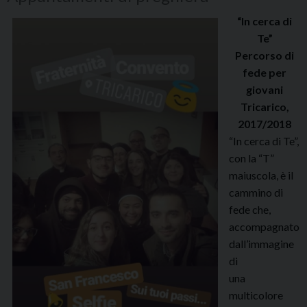
“In cerca di
Te”
Percorso di
fede per
giovani
Tricarico,
2017/2018
“In cerca di Te”,
con la “T”
maiuscola, è il
cammino di
fede che,
accompagnato
dall’immagine
di
una
multicolore