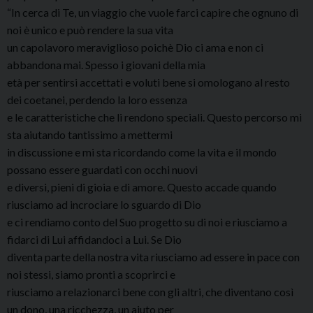
“In cerca di Te, un viaggio che vuole farci capire che ognuno di
noi è unico e può rendere la sua vita
un capolavoro meraviglioso poichè Dio ci ama e non ci
abbandona mai. Spesso i giovani della mia
età per sentirsi accettati e voluti bene si omologano al resto
dei coetanei, perdendo la loro essenza
e le caratteristiche che li rendono speciali. Questo percorso mi
sta aiutando tantissimo a mettermi
in discussione e mi sta ricordando come la vita e il mondo
possano essere guardati con occhi nuovi
e diversi, pieni di gioia e di amore. Questo accade quando
riusciamo ad incrociare lo sguardo di Dio
e ci rendiamo conto del Suo progetto su di noi e riusciamo a
fidarci di Lui affidandoci a Lui. Se Dio
diventa parte della nostra vita riusciamo ad essere in pace con
noi stessi, siamo pronti a scoprirci e
riusciamo a relazionarci bene con gli altri, che diventano così
un dono, una ricchezza, un aiuto per