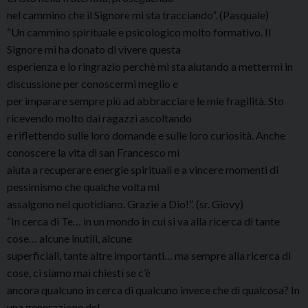
nel cammino che il Signore mi sta tracciando”. (Pasquale)
“Un cammino spirituale e psicologico molto formativo. Il
Signore mi ha donato di vivere questa
esperienza e lo ringrazio perchè mi sta aiutando a mettermi in
discussione per conoscermi meglio e
per imparare sempre più ad abbracciare le mie fragilità. Sto
ricevendo molto dai ragazzi ascoltando
e riflettendo sulle loro domande e sulle loro curiosità. Anche
conoscere la vita di san Francesco mi
aiuta a recuperare energie spirituali e a vincere momenti di
pessimismo che qualche volta mi
assalgono nel quotidiano. Grazie a Dio!”. (sr. Giovy)
“In cerca di Te… in un mondo in cui si va alla ricerca di tante
cose… alcune inutili, alcune
superficiali, tante altre importanti… ma sempre alla ricerca di
cose, ci siamo mai chiesti se c’è
ancora qualcuno in cerca di qualcuno invece che di qualcosa? In
una generazione del