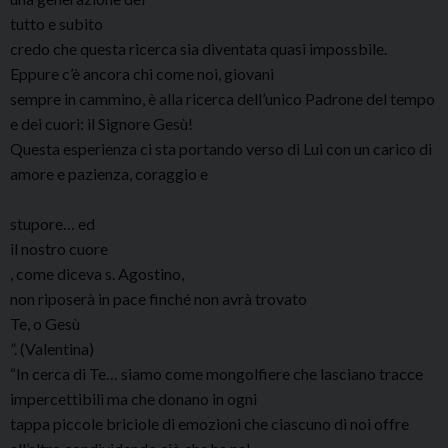
tutto e subito
credo che questa ricerca sia diventata quasi impossbile.
Eppure c’è ancora chi come noi, giovani
sempre in cammino, è alla ricerca dell’unico Padrone del tempo
e dei cuori: il Signore Gesù!
Questa esperienza ci sta portando verso di Lui con un carico di
amore e pazienza, coraggio e
stupore… ed
il nostro cuore
, come diceva s. Agostino,
non riposerà in pace finché non avrà trovato
Te, o Gesù
”. (Valentina)
“In cerca di Te… siamo come mongolfiere che lasciano tracce
impercettibili ma che donano in ogni
tappa piccole briciole di emozioni che ciascuno di noi offre