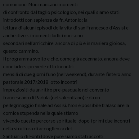
comunione. Non mancano momenti
di confronto dal taglio psicologico, nei quali siamo stati
introdotti con sapienza da fr. Antonio; la
lettura di alcuni episodi della vita di san Francesco d’Assisi e
anche diversi momenti ludici non sono
secondari nell’arricchire, ancora di più e in maniera gioiosa,
questo cammino.
Il programma svolto e che, come già accennato, ancora deve
concludersi prevede otto incontri
mensili di due giorni l’uno (nel weekend), durante l’intero anno
pastorale 2017/2018; otto incontri
impreziositi da un ritiro pre-pasquale nel convento
francescano di Padula (nel salernitano) e da un
pellegrinaggio finale ad Assisi. Non è possibile tralasciare la
cornice stupenda nella quale stiamo
vivendo questo percorso spirituale: dopo i primi due incontri
nella struttura di accoglienza del
Santuario di Fonti (dove pure siamo stati accolti