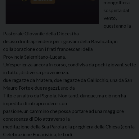
mongolfiera
sospinta dal
vento,
quest’anno la
Pastorale Giovanile della Diocesi ha
deciso di intraprendere per i giovani della Basilicata, in
collaborazione con i frati francescani della
Provincia Salernitano-Lucana.
Un’esperienza ancora in corso, condivisa da pochi giovani, sette
in tutto, di diversa provenienza:
due ragazze da Matera, due ragazze da Gallicchio, una da San
Mauro Forte e due ragazzi, uno da
Tito e un altro da Pignola. Non tanti, dunque, ma ciò non ha
impedito di intraprendere, con
passione, un cammino che possa portare ad una maggiore
conoscenza di Dio attraverso la
meditazione della Sua Parola e la preghiera della Chiesa (con la
Celebrazione Eucaristica, le Lodi