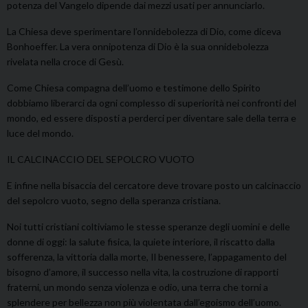
potenza del Vangelo dipende dai mezzi usati per annunciarlo.
La Chiesa deve sperimentare l’onnidebolezza di Dio, come diceva
Bonhoeffer. La vera onnipotenza di Dio è la sua onnidebolezza
rivelata nella croce di Gesù.
Come Chiesa compagna dell’uomo e testimone dello Spirito
dobbiamo liberarci da ogni complesso di superiorità nei confronti del
mondo, ed essere disposti a perderci per diventare sale della terra e
luce del mondo.
IL CALCINACCIO DEL SEPOLCRO VUOTO
E infine nella bisaccia del cercatore deve trovare posto un calcinaccio
del sepolcro vuoto, segno della speranza cristiana.
Noi tutti cristiani coltiviamo le stesse speranze degli uomini e delle
donne di oggi: la salute fisica, la quiete interiore, il riscatto dalla
sofferenza, la vittoria dalla morte, Il benessere, l’appagamento del
bisogno d’amore, il successo nella vita, la costruzione di rapporti
fraterni, un mondo senza violenza e odio, una terra che torni a
splendere per bellezza non più violentata dall’egoismo dell’uomo.