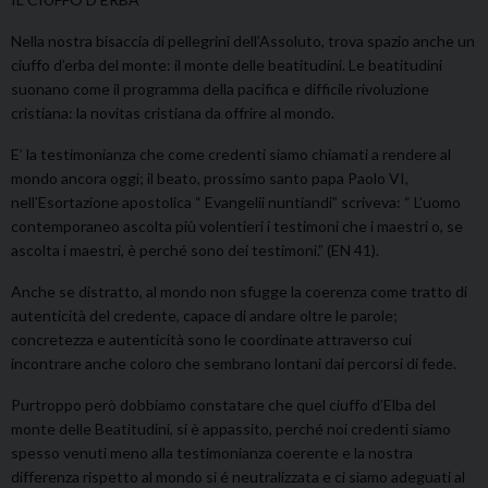
Nella nostra bisaccia di pellegrini dell’Assoluto, trova spazio anche un
ciuffo d’erba del monte: il monte delle beatitudini. Le beatitudini
suonano come il programma della pacifica e difficile rivoluzione
cristiana: la novitas cristiana da offrire al mondo.
E’ la testimonianza che come credenti siamo chiamati a rendere al
mondo ancora oggi; il beato, prossimo santo papa Paolo VI,
nell’Esortazione apostolica “ Evangelii nuntiandi” scriveva: “ L’uomo
contemporaneo ascolta più volentieri i testimoni che i maestri o, se
ascolta i maestri, è perché sono dei testimoni.” (EN 41).
Anche se distratto, al mondo non sfugge la coerenza come tratto di
autenticità del credente, capace di andare oltre le parole;
concretezza e autenticità sono le coordinate attraverso cui
incontrare anche coloro che sembrano lontani dai percorsi di fede.
Purtroppo però dobbiamo constatare che quel ciuffo d’Elba del
monte delle Beatitudini, si è appassito, perché noi credenti siamo
spesso venuti meno alla testimonianza coerente e la nostra
differenza rispetto al mondo si é neutralizzata e ci siamo adeguati al