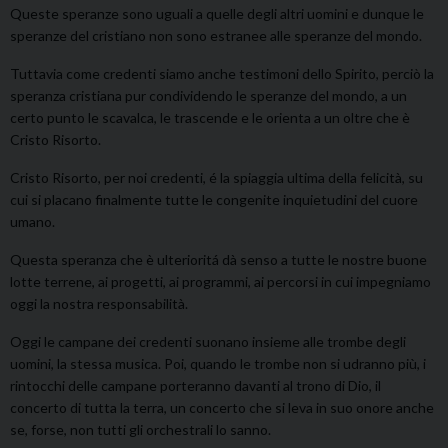
Queste speranze sono uguali a quelle degli altri uomini e dunque le
speranze del cristiano non sono estranee alle speranze del mondo.
Tuttavia come credenti siamo anche testimoni dello Spirito, perciò la
speranza cristiana pur condividendo le speranze del mondo, a un
certo punto le scavalca, le trascende e le orienta a un oltre che è
Cristo Risorto.
Cristo Risorto, per noi credenti, é la spiaggia ultima della felicità, su
cui si placano finalmente tutte le congenite inquietudini del cuore
umano.
Questa speranza che è ulterioritá dà senso a tutte le nostre buone
lotte terrene, ai progetti, ai programmi, ai percorsi in cui impegniamo
oggi la nostra responsabilità.
Oggi le campane dei credenti suonano insieme alle trombe degli
uomini, la stessa musica. Poi, quando le trombe non si udranno più, i
rintocchi delle campane porteranno davanti al trono di Dio, il
concerto di tutta la terra, un concerto che si leva in suo onore anche
se, forse, non tutti gli orchestrali lo sanno.