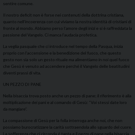
sentire comune.
Il nostro deficit non è forse nei contenuti della dottrina cristiana,
quanto nell’incoerenza con cui viviamo la nostra identità di cristiani di
fronte al mondo. Abbiamo perso l’amore degli inizi e si è raffreddata la
passione del Vangelo. Ci manca l’audacia profetica.
La veglia pasquale che ci introduce nel tempo della Pasqua, inizia
proprio con l’accensione e la benedizione del fuoco, che questo
gesto non sia solo un gesto rituale ma alimentiamo in noi quel fuoco
che Gesù è venuto ad accendere perché il Vangelo delle beatitudini
diventi prassi di vita.
UN PEZZO DI PANE
Nella bisaccia trova posto anche un pezzo di pane; il riferimento è alla
moltiplicazione dei pani e al comando di Gesù: “Voi stessi date loro
da mangiare”.
La compassione di Gesù per la folla interroga anche noi, che non
possiamo burocratizzare la carità sottraendola allo sguardo del cuore.
La sofferenza che ci circonda é tanta e il pezzo di pane nella bisaccia