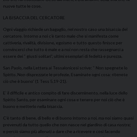
nuove tutte le cose.
LA BISACCIA DEL CERCATORE
Ogni viaggio richiede un bagaglio, nel nostro caso una bisaccia del
cercatore. Intorno a noi c’è tanto male che si manifesta come
cattiveria, rivalità, divisione, egoismo e tutto questo finisce per
convincerci che tutto è male e a noi non resta che rassegnarci a
essere dei “ giusti solitari”, ultimi esemplari di fedeltà e purezza.
San Paolo, nella Lettera ai Tessalonicesi scrive: “ Non spegnete lo
Spirito. Non disprezzate le profezie. Esaminate ogni cosa: ritenete
ciò che è buono” (1 Tess 5,19-21).
E’ il difficile e antico compito di fare discernimento, nella luce dello
Spirito Santo, per esaminare ogni cosa e tenere per noi ciò che è
buono e metterlo nella bisaccia.
C’è tanto di bene, di bello e di buono intorno a noi, ma noi siamo quasi
prevenuti da tutto quello che non nasce nel giardino di casa nostra;
e perciò siamo più allenati a dare che a ricevere e così facendo