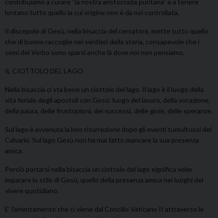
contribuiamo a curare “la nostra aristocrazia puritana” e a tenere
lontano tutto quello la cui origine non è da noi controllata.
Il discepolo di Gesù, nella bisaccia del cercatore, mette tutto quello
che di buono raccoglie nei sentieri della storia, consapevole che i
semi del Verbo sono sparsi anche là dove noi non pensiamo.
IL CIOTTOLO DEL LAGO
Nella bisaccia ci sta bene un ciottolo del lago. Il lago è il luogo della
vita feriale degli apostoli con Gesù: luogo del lavoro, della vocazione,
della paura, delle frustrazioni, dei successi, delle gioie, delle speranze.
Sul lago è avvenuta la loro risurrezione dopo gli eventi tumultuosi del
Calvario. Sul lago Gesù non ha mai fatto mancare la sua presenza
amica.
Perciò portarsi nella bisaccia un ciottolo del lago significa voler
imparare lo stile di Gesù, quello della presenza amica nei luoghi del
vivere quotidiano.
E’ l’orientamento che ci viene dal Concilio Vaticano II attraverso le