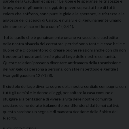
parole della Gaudium et spes: “ Le gioie e le speranze, le tristezze e
le angosce degli uomini di oggi, dei poveri soprattutto e di tutti
coloro che soffrono, sono pure le gioie e le speranze, le tristezze e le
angosce dei discepoli di Cristo, e nulla vi è di genuinamente umano
che non trovi eco nel loro cuore” ( GS 1).
Tutto quello che è genuinamente umano va raccolto e custodito
nella nostra bisaccia del cercatore, perché sono tante le cose belle e
buone che ci consentono di creare buone relazioni anche con chi non
frequenta i nostri ambienti e gira al largo delle nostre comunità.
Queste relazioni possono diventare anticamera della trasmissione
del vangelo da persona a persona, con stile rispettoso e gentile (
Evangelii gaudium 127-128).
Il ciottolo del lago diventa segno della nostra cordiale compagnia con
tutti gli uomini e le donne di oggi, per abitare la casa comune e
sfuggire alla tentazione di vivere la vita delle nostre comunità
cristiane come dorato isolamento per difenderci dai tempi cattivi;
questo sarebbe un segnale di mancata ricezione dello Spirito del
Risorto.
IL CIUFFO D’ERBA