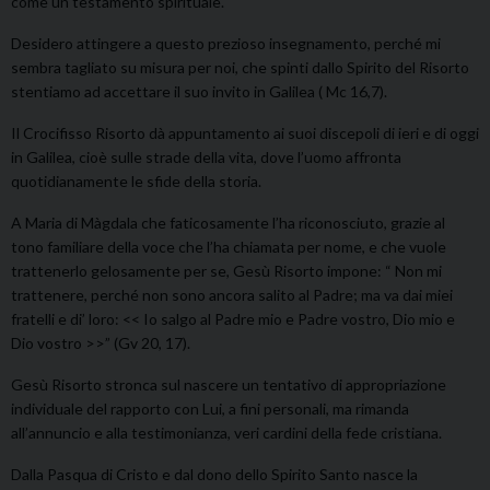
come un testamento spirituale.
Desidero attingere a questo prezioso insegnamento, perché mi
sembra tagliato su misura per noi, che spinti dallo Spirito del Risorto
stentiamo ad accettare il suo invito in Galilea ( Mc 16,7).
Il Crocifisso Risorto dà appuntamento ai suoi discepoli di ieri e di oggi
in Galilea, cioè sulle strade della vita, dove l’uomo affronta
quotidianamente le sfide della storia.
A Maria di Màgdala che faticosamente l’ha riconosciuto, grazie al
tono familiare della voce che l’ha chiamata per nome, e che vuole
trattenerlo gelosamente per se, Gesù Risorto impone: “ Non mi
trattenere, perché non sono ancora salito al Padre; ma va dai miei
fratelli e di’ loro: << Io salgo al Padre mio e Padre vostro, Dio mio e
Dio vostro >>” (Gv 20, 17).
Gesù Risorto stronca sul nascere un tentativo di appropriazione
individuale del rapporto con Lui, a fini personali, ma rimanda
all’annuncio e alla testimonianza, veri cardini della fede cristiana.
Dalla Pasqua di Cristo e dal dono dello Spirito Santo nasce la