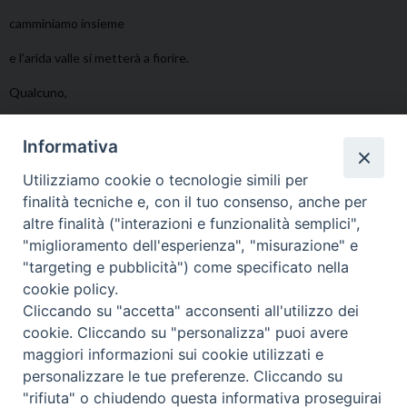
camminiamo insieme
e l’arida valle si metterà a fiorire.
Qualcuno,
Colui che tutti cerchiamo
Informativa
ci camminerà accanto.
Utilizziamo cookie o tecnologie simili per
(David Maria Turoldo).
finalità tecniche e, con il tuo consenso, anche per
altre finalità ("interazioni e funzionalità semplici",
"miglioramento dell'esperienza", "misurazione" e
"targeting e pubblicità") come specificato nella
cookie policy.
Cliccando su "accetta" acconsenti all'utilizzo dei
cookie. Cliccando su "personalizza" puoi avere
maggiori informazioni sui cookie utilizzati e
personalizzare le tue preferenze. Cliccando su
"rifiuta" o chiudendo questa informativa proseguirai
Diocesi di Tricarico
Copyright © 2017
Piazza Raffaello