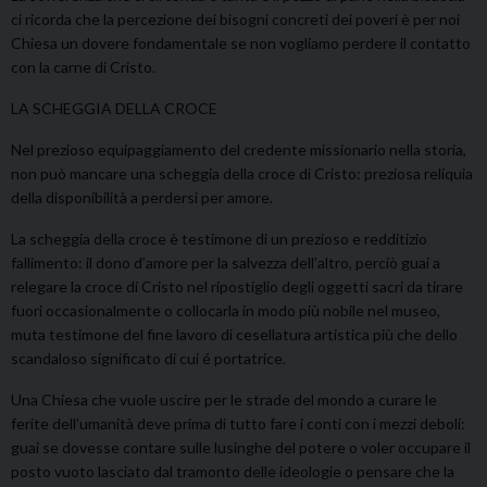
ci ricorda che la percezione dei bisogni concreti dei poveri è per noi
Chiesa un dovere fondamentale se non vogliamo perdere il contatto
con la carne di Cristo.
LA SCHEGGIA DELLA CROCE
Nel prezioso equipaggiamento del credente missionario nella storia,
non può mancare una scheggia della croce di Cristo: preziosa reliquia
della disponibilità a perdersi per amore.
La scheggia della croce è testimone di un prezioso e redditizio
fallimento: il dono d’amore per la salvezza dell’altro, perciò guai a
relegare la croce di Cristo nel ripostiglio degli oggetti sacri da tirare
fuori occasionalmente o collocarla in modo più nobile nel museo,
muta testimone del fine lavoro di cesellatura artistica più che dello
scandaloso significato di cui é portatrice.
Una Chiesa che vuole uscire per le strade del mondo a curare le
ferite dell’umanità deve prima di tutto fare i conti con i mezzi deboli:
guai se dovesse contare sulle lusinghe del potere o voler occupare il
posto vuoto lasciato dal tramonto delle ideologie o pensare che la