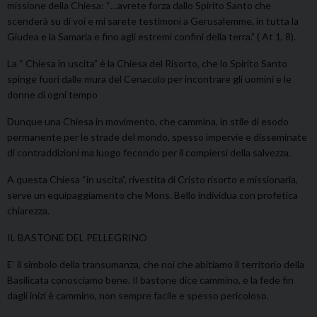
missione della Chiesa: “…avrete forza dallo Spirito Santo che
scenderà su di voi e mi sarete testimoni a Gerusalemme, in tutta la
Giudea e la Samaria e fino agli estremi confini della terra.” ( At 1, 8).
La “ Chiesa in uscita” è la Chiesa del Risorto, che lo Spirito Santo
spinge fuori dalle mura del Cenacolo per incontrare gli uomini e le
donne di ogni tempo
Dunque una Chiesa in movimento, che cammina, in stile di esodo
permanente per le strade del mondo, spesso impervie e disseminate
di contraddizioni ma luogo fecondo per il compiersi della salvezza.
A questa Chiesa “in uscita”, rivestita di Cristo risorto e missionaria,
serve un equipaggiamento che Mons. Bello individua con profetica
chiarezza.
IL BASTONE DEL PELLEGRINO
E’ il simbolo della transumanza, che noi che abitiamo il territorio della
Basilicata conosciamo bene. Il bastone dice cammino, e la fede fin
dagli inizi è cammino, non sempre facile e spesso pericoloso.