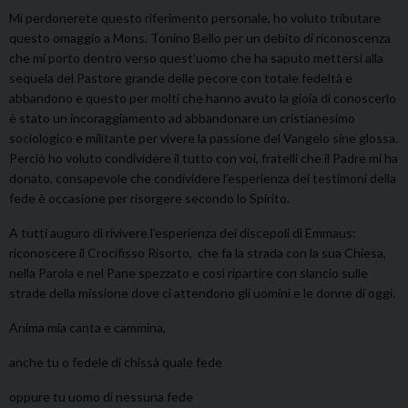
Mi perdonerete questo riferimento personale, ho voluto tributare
questo omaggio a Mons. Tonino Bello per un debito di riconoscenza
che mi porto dentro verso quest’uomo che ha saputo mettersi alla
sequela del Pastore grande delle pecore con totale fedeltà e
abbandono e questo per molti che hanno avuto la gioia di conoscerlo
è stato un incoraggiamento ad abbandonare un cristianesimo
sociologico e militante per vivere la passione del Vangelo sine glossa.
Perciò ho voluto condividere il tutto con voi, fratelli che il Padre mi ha
donato, consapevole che condividere l’esperienza dei testimoni della
fede è occasione per risorgere secondo lo Spirito.
A tutti auguro di rivivere l’esperienza dei discepoli di Emmaus:
riconoscere il Crocifisso Risorto, che fa la strada con la sua Chiesa,
nella Parola e nel Pane spezzato e così ripartire con slancio sulle
strade della missione dove ci attendono gli uomini e le donne di oggi.
Anima mia canta e cammina,
anche tu o fedele di chissà quale fede
oppure tu uomo di nessuna fede