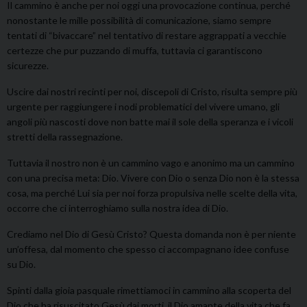
Il cammino è anche per noi oggi una provocazione continua, perché
nonostante le mille possibilità di comunicazione, siamo sempre
tentati di “bivaccare” nel tentativo di restare aggrappati a vecchie
certezze che pur puzzando di muffa, tuttavia ci garantiscono
sicurezze.
Uscire dai nostri recinti per noi, discepoli di Cristo, risulta sempre più
urgente per raggiungere i nodi problematici del vivere umano, gli
angoli più nascosti dove non batte mai il sole della speranza e i vicoli
stretti della rassegnazione.
Tuttavia il nostro non è un cammino vago e anonimo ma un cammino
con una precisa meta: Dio. Vivere con Dio o senza Dio non è la stessa
cosa, ma perché Lui sia per noi forza propulsiva nelle scelte della vita,
occorre che ci interroghiamo sulla nostra idea di Dio.
Crediamo nel Dio di Gesù Cristo? Questa domanda non è per niente
un’offesa, dal momento che spesso ci accompagnano idee confuse
su Dio.
Spinti dalla gioia pasquale rimettiamoci in cammino alla scoperta del
Dio che ha risuscitato Gesù dai morti, il Dio amante della vita che fa