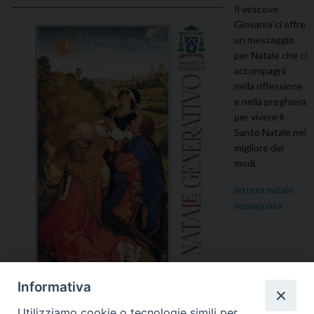
Il vescovo
Giovanni ci offre
un messaggio
per Natale che ci
accompagni
nella riflessione
e nella preghiera
per vivere il
Santo Natale nel
migliore dei
modi.
lettera natale
impaginata
Informativa
Utilizziamo cookie o tecnologie simili per