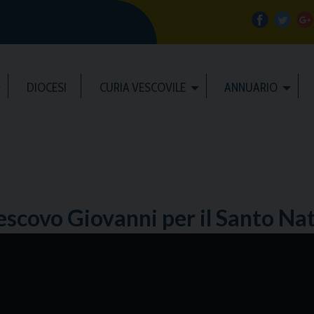
f
t
a
w
DIOCESI
CURIA VESCOVILE
ANNUARIO
c
i
e
t
b
t
l
o
e
e
escovo Giovanni per il Santo Na
o
r
k