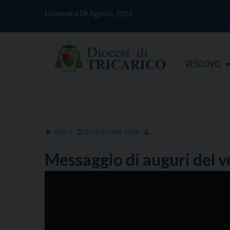
S
Domenica 09 Agosto 2026
k
i
p
t
Home
VESCOVO
o
c
o
n
t
e
VIDEO
24 DICEMBRE 2018
n
t
Messaggio di auguri del v