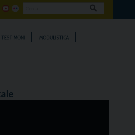
Cerca
g
y
f
o
o
l
TESTIMONI
MODULISTICA
o
u
i
g
t
c
u
k
b
e
tale
e
r