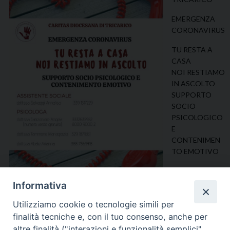
EMERGENZA
CORONAVIRUS
TU RESTA A
CASA
NOI RESTIAMO
IN ASCOLTO
SUPPORTO
SOCIO
PSICOLOGICO
E
CONTENIMEN
TO EMOTIVO
Informativa
Utilizziamo cookie o tecnologie simili per
finalità tecniche e, con il tuo consenso, anche per
altre finalità ("interazioni e funzionalità semplici",