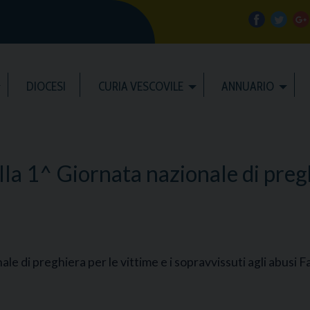
f
t
a
w
DIOCESI
CURIA VESCOVILE
ANNUARIO
c
i
e
t
ella 1^ Giornata nazionale di pregh
b
t
l
o
e
e
o
r
ionale di preghiera per le vittime e i sopravvissuti agli abu
k