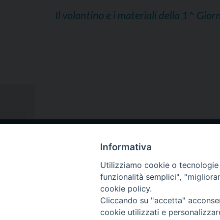
Il volantino e i materiali della 1^ Gior
VESCOVO
DIOCE
Informativa
Utilizziamo cookie o tecnologie s
Copyright © 
funzionalità semplici", "miglior
cookie policy.
Cliccando su "accetta" acconsent
cookie utilizzati e personalizza