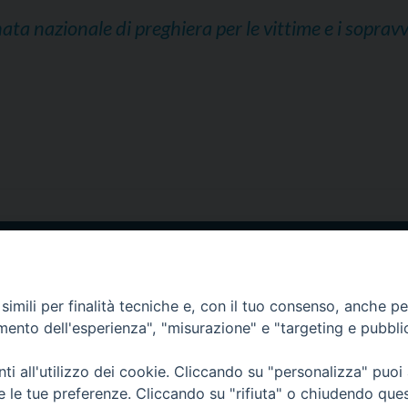
nata nazionale di preghiera per le vittime e i sopravv
SI
CURIA VESCOVILE
ANNUARIO
TESTIMO
imili per finalità tecniche e, con il tuo consenso, anche per 
Diocesi di Tricarico
2017
Piazza Raffaello Delle Nocche, 2 - 75019 T
amento dell'esperienza", "misurazione" e "targeting e pubbli
i all'utilizzo dei cookie. Cliccando su "personalizza" puoi
re le tue preferenze. Cliccando su "rifiuta" o chiudendo que