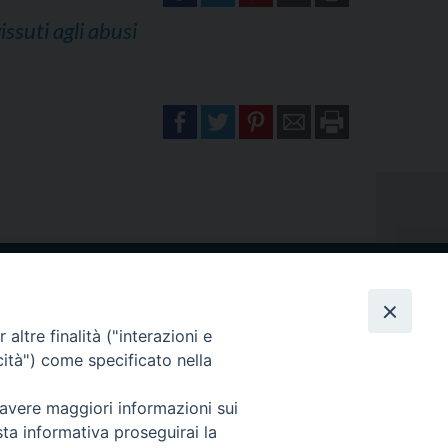
issuti agli abusi
NI
MODULISTICA
altre finalità ("interazioni e
RICARICO (MT)
cità") come specificato nella
 avere maggiori informazioni sui
sta informativa proseguirai la