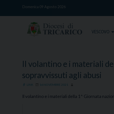
S
Domenica 09 Agosto 2026
k
i
p
t
Home
VESCOVO
o
c
o
n
t
Il volantino e i materiali d
e
n
sopravvissuti agli abusi
t
LINK
16 NOVEMBRE 2021
Il volantino e i materiali della 1^ Giornata naz