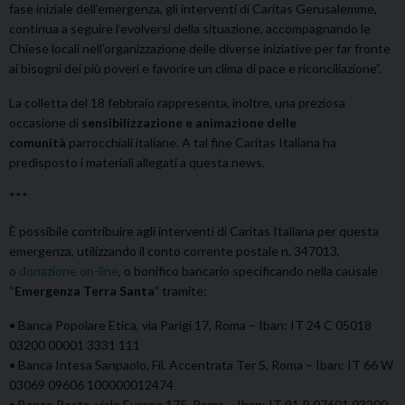
fase iniziale dell’emergenza, gli interventi di Caritas Gerusalemme,
continua a seguire l’evolversi della situazione, accompagnando le
Chiese locali nell’organizzazione delle diverse iniziative per far fronte
ai bisogni dei più poveri e favorire un clima di pace e riconciliazione”.
La colletta del 18 febbraio rappresenta, inoltre, una preziosa
occasione di
sensibilizzazione e animazione delle
comunità
parrocchiali italiane. A tal fine Caritas Italiana ha
predisposto i materiali allegati a questa news.
***
È possibile contribuire agli interventi di Caritas Italiana per questa
emergenza, utilizzando il conto corrente postale n. 347013,
o
donazione on-line
, o bonifico bancario specificando nella causale
“
Emergenza Terra Santa
” tramite:
• Banca Popolare Etica, via Parigi 17, Roma – Iban: IT 24 C 05018
03200 00001 3331 111
• Banca Intesa Sanpaolo, Fil. Accentrata Ter S, Roma – Iban: IT 66 W
03069 09606 100000012474
• Banco Posta, viale Europa 175, Roma – Iban: IT 91 P 07601 03200