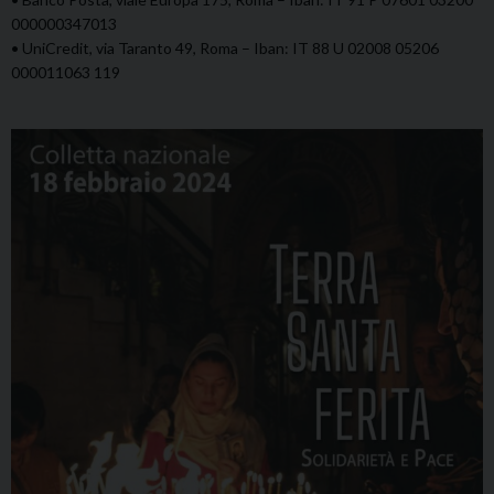
000000347013
• UniCredit, via Taranto 49, Roma – Iban: IT 88 U 02008 05206
000011063 119