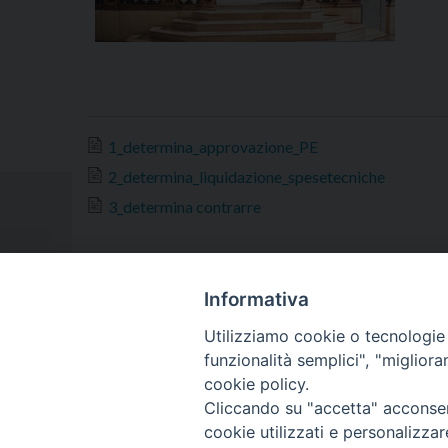
1_determina_approvazione_PE
2_determina_liquidazione_spesetecniche
3_determina contrarre
Informativa
Utilizziamo cookie o tecnologie s
funzionalità semplici", "miglior
VESCOVO
DIOCE
cookie policy.
Cliccando su "accetta" acconsent
cookie utilizzati e personalizza
Copyright © 