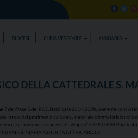
f
t
a
w
DIOCESI
CURIA VESCOVILE
ANNUARIO
c
i
e
t
b
t
l
CO DELLA CATTEDRALE S. MA
o
e
e
o
r
e 7 dell’Asse 5 del POC Basilicata 2014/2020, coerente con l’Azione
ssa in rete del patrimonio culturale, materiale e immateriale nelle a
k
iderare e promuovere processi di sviluppo” del PO FESR Bas
EDRALE S. MARIA ASSUNTA DI TRICARICO.