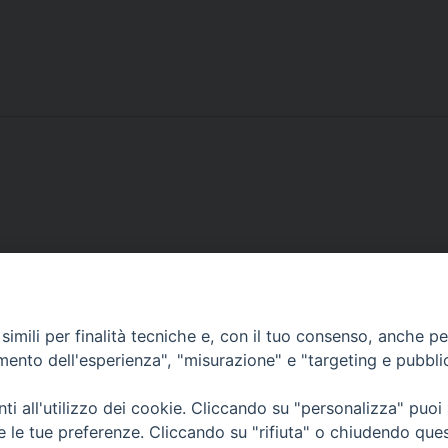
imili per finalità tecniche e, con il tuo consenso, anche per 
amento dell'esperienza", "misurazione" e "targeting e pubbli
SI
CURIA VESCOVILE
ANNUARIO
TESTIMO
i all'utilizzo dei cookie. Cliccando su "personalizza" puoi
re le tue preferenze. Cliccando su "rifiuta" o chiudendo que
Diocesi di Tricarico
2017
Piazza Raffaello Delle Nocche, 2 - 75019 T