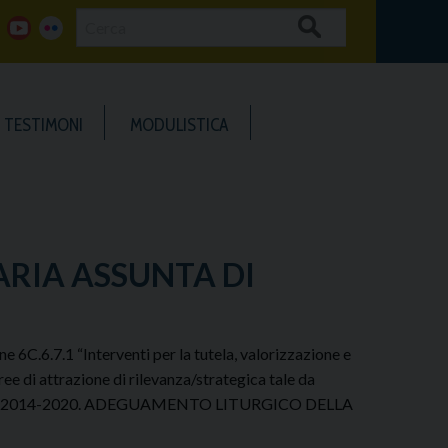
Cerca
g
y
f
o
o
l
TESTIMONI
MODULISTICA
o
u
i
g
t
c
u
k
RIA ASSUNTA DI
b
e
e
r
 6C.6.7.1 “Interventi per la tutela, valorizzazione e
ree di attrazione di rilevanza/strategica tale da
ilicata 2014-2020. ADEGUAMENTO LITURGICO DELLA