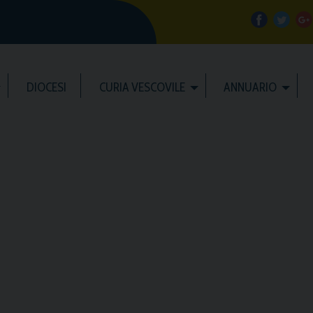
f
t
a
w
DIOCESI
CURIA VESCOVILE
ANNUARIO
c
i
e
t
b
t
l
o
e
e
o
r
k