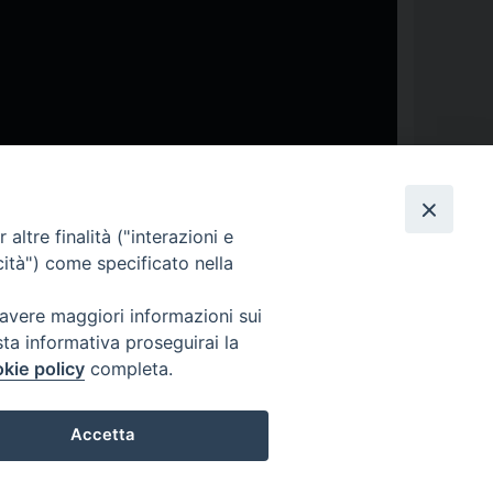
altre finalità ("interazioni e
cità") come specificato nella
 avere maggiori informazioni sui
sta informativa proseguirai la
kie policy
completa.
NI
MODULISTICA
Accetta
RICARICO (MT)
Preferenze Cookie