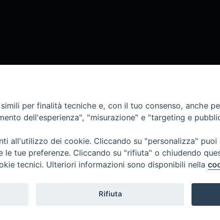
imili per finalità tecniche e, con il tuo consenso, anche per 
amento dell'esperienza", "misurazione" e "targeting e pubbli
i all'utilizzo dei cookie. Cliccando su "personalizza" puoi
re le tue preferenze. Cliccando su "rifiuta" o chiudendo que
okie tecnici. Ulteriori informazioni sono disponibili nella
coo
SI
CURIA VESCOVILE
ANNUARIO
TESTIMO
Rifiuta
Diocesi di Tricarico
2017
Piazza Raffaello Delle Nocche, 2 - 75019 T