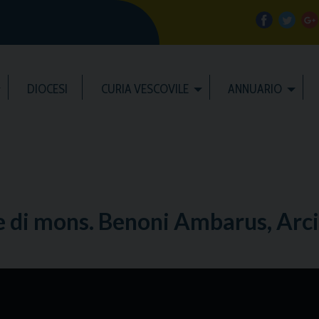
f
t
a
w
DIOCESI
CURIA VESCOVILE
ANNUARIO
c
i
e
t
b
t
l
o
e
e
 di mons. Benoni Ambarus, Arci
o
r
k