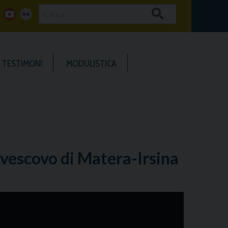
Cerca
g
y
f
o
o
l
TESTIMONI
MODULISTICA
o
u
i
g
t
c
u
k
b
e
vescovo di Matera-Irsina
e
r