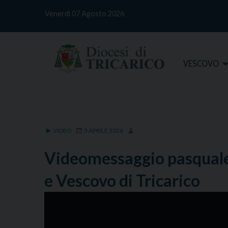
S
Venerdì 07 Agosto 2026
k
i
p
t
Home
VESCOVO
o
c
o
n
t
e
VIDEO
5 APRILE 2026
n
t
Videomessaggio pasquale
e Vescovo di Tricarico