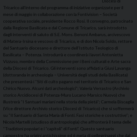
Diocesi di
Tricarico all’interno del programma di iniziative organizzate per il
mese di maggio in collaborazione con la Fontivision – Società
cooperativa sociale, presidente Rocco Rosi. Il convegno, patrocinato
dalla Regione Basilicata e dal Comune di Tricarico, sarà introdotto
dagli interventi di saluto di S.E. Mons. Benoni Ambarus, arcivescovo
di Matera-Irsina e vescovo di Tricarico, e di don Nicola Soldo, rettore
del Santuario diocesano e direttore dell’Istituto Teologico di
Basilicata – Potenza. Introdurrà e coordinerà i lavori Antonietta
Vizzuso, membro della Commissione per i Beni culturali e Arte sacra
della Diocesi di Tricarico. Gli interventi sono affidati a Giusi Lavanga
(dottoranda in archeologia – Università degli studi della Basilicata)
che presenterà i “Siti di culto pagano nel territorio di Tricarico e San
Chirico Nuovo. Alcuni dati archeologici”; Valeria Verrastro (Archivio
storico Arcidiocesi di Potenza-Muro Lucano-Marsico Nuovo) che
illustrerà “I Santuari mariani nella storia della pietà”; Carmela Biscaglia
(Vice direttore Archivio storico Diocesi di Tricarico) che si soffermerà
su “Il Santuario di Santa Maria di Fonti. Fasi storiche e costruttive”; e
Nicola Martelli (studioso di antropologia) che affronterà il tema delle
“Tradizioni popolari e i “capitoli” di Fonti”. Questo santuario
campestre ha origini antichissime ed è meta di pellegrinaggi che dal