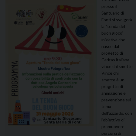
presso il
Santuario di
Fonti si svolgerà
la “tenda del
buon gioco”
iniziativa che
nasce dal
progetto di
Caritas italiana
vince chi smette
Vince chi
smette è un
progetto di
animazione e
prevenzione sul
tema
dell’azzardo, con
l’obiettivo di
promuovere
percorsi di