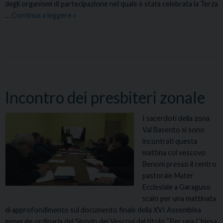
degli organismi di partecipazione nel quale è stata celebrata la Terza
…
Continua a leggere
T
»
e
r
z
a
A
s
Incontro dei presbiteri zonale
s
e
m
I sacerdoti della zona
b
Val Basento si sono
l
incontrati questa
e
mattina col vescovo
a
Benoni presso il centro
s
pastorale Mater
i
Ecclesiale a Garaguso
n
scalo per una mattinata
di approfondimento sul documento finale della XVI Assemblea
o
generale ordinaria del Sinodo dei Vescovi dal titolo “Per una Chiesa
d