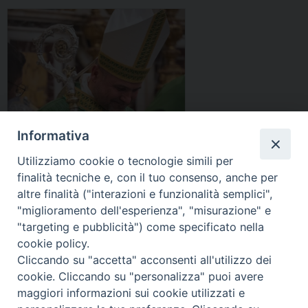
e
s
t
:
s
e
D
a
m
i
g
b
o
g
r
c
i
e
e
o
s
d
i
e
Informativa
d
l
i
Utilizziamo cookie o tecnologie simili per
l
T
finalità tecniche e, con il tuo consenso, anche per
’
r
altre finalità ("interazioni e funzionalità semplici",
a
i
"miglioramento dell'esperienza", "misurazione" e
r
c
"targeting e pubblicità") come specificato nella
c
a
cookie policy.
i
r
v
Cliccando su "accetta" acconsenti all'utilizzo dei
i
« Pagina precedente
Pagina successiva »
e
cookie. Cliccando su "personalizza" puoi avere
c
s
maggiori informazioni sui cookie utilizzati e
o
c