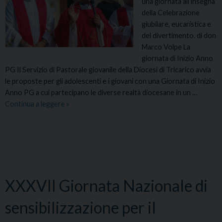
una giornata all’insegna
A
della Celebrazione
R
giubilare, eucaristica e
I
del divertimento. di don
A
Marco Volpe La
E
giornata di Inizio Anno
D
PG Il Servizio di Pastorale giovanile della Diocesi di Tricarico avvia
I
le proposte per gli adolescenti e i giovani con una Giornata di Inizio
D
Anno PG a cui partecipano le diverse realtà diocesane in un …
I
Continua a leggere
G
»
G
i
I
o
U
r
N
n
O
a
P
t
E
XXXVII Giornata Nazionale di
a
R
d
L
sensibilizzazione per il
i
A
I
P