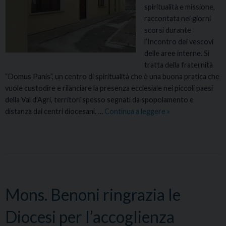
l
spiritualità e missione,
o
c
raccontata nei giorni
n
l
scorsi durante
a
e
l’Incontro dei vescovi
r
r
delle aree interne. Si
r
o
tratta della fraternità
e
,
“Domus Panis”, un centro di spiritualità che è una buona pratica che
n
d
vuole custodire e rilanciare la presenza ecclesiale nei piccoli paesi
d
o
della Val d’Agri, territori spesso segnati da spopolamento e
e
m
distanza dai centri diocesani. …
Continua a leggere
A
»
t
e
r
e
n
e
v
i
e
i
c
i
”
a
n
:
2
t
i
Mons. Benoni ringrazia le
1
e
l
s
r
m
Diocesi per l’accoglienza
e
n
e
t