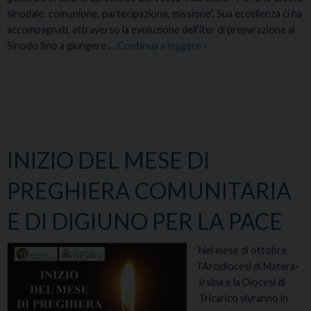
sinodale: comunione, partecipazione, missione”. Sua eccellenza ci ha
a
accompagnati, attraverso la evoluzione dell’iter di preparazione al
l
Sinodo fino a giungere …
e
Continua a leggere
I
»
“
n
L
c
i
o
e
n
v
t
i
r
INIZIO DEL MESE DI
t
o
o
d
PREGHIERA COMUNITARIA
d
e
i
i
E DI DIGIUNO PER LA PACE
p
p
a
r
Nel mese di ottobre
c
e
l’Arcidiocesi di Matera-
e
s
Irsina e la Diocesi di
e
b
Tricarico vivranno in
d
i