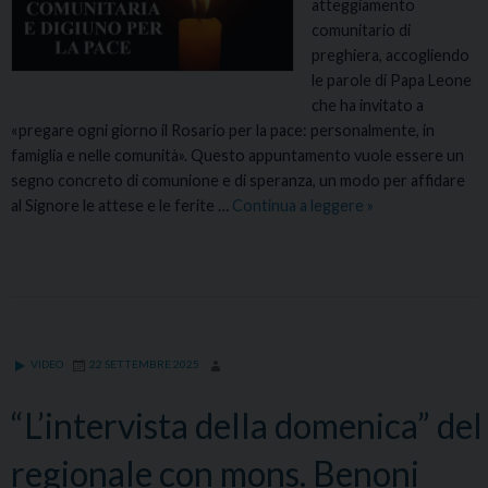
atteggiamento
i
t
comunitario di
s
e
preghiera, accogliendo
p
r
le parole di Papa Leone
e
i
che ha invitato a
r
z
«pregare ogni giorno il Rosario per la pace: personalmente, in
a
o
famiglia e nelle comunità». Questo appuntamento vuole essere un
n
n
segno concreto di comunione e di speranza, un modo per affidare
z
a
al Signore le attese e le ferite …
Continua a leggere
I
»
a
l
N
”
e
I
Z
I
O
D
VIDEO
22 SETTEMBRE 2025
E
L
“L’intervista della domenica” del
M
E
regionale con mons. Benoni
S