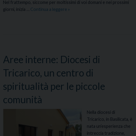
Nel frattempo, siccome per moltissimi di voi domani e nei prossimi
e
giorni, inizia …
Continua a leggere
“
»
r
N
i
o
l
n
s
s
o
c
s
o
t
Aree interne: Diocesi di
r
e
a
Tricarico, un centro di
n
g
t
g
spiritualità per le piccole
a
i
m
a
comunità
e
t
n
e
t
Nella diocesi di
v
o
Tricarico, in Basilicata, è
i
d
nata un’esperienza che
,
e
intreccia tradizione,
n