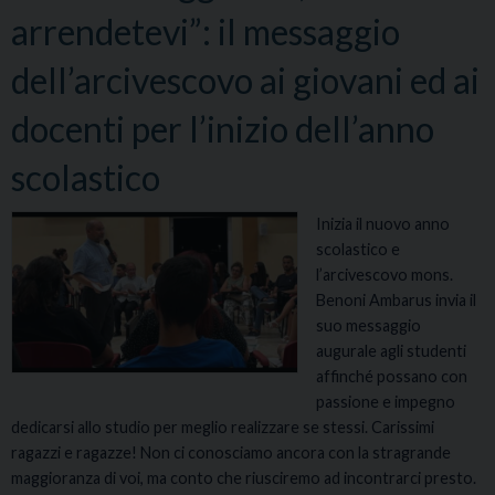
d
arrendetevi”: il messaggio
i
s
dell’arcivescovo ai giovani ed ai
e
n
docenti per l’inizio dell’anno
s
i
scolastico
b
i
Inizia il nuovo anno
l
scolastico e
i
l’arcivescovo mons.
z
Benoni Ambarus invia il
z
suo messaggio
a
augurale agli studenti
z
affinché possano con
i
passione e impegno
o
dedicarsi allo studio per meglio realizzare se stessi. Carissimi
n
ragazzi e ragazze! Non ci conosciamo ancora con la stragrande
e
maggioranza di voi, ma conto che riusciremo ad incontrarci presto.
p