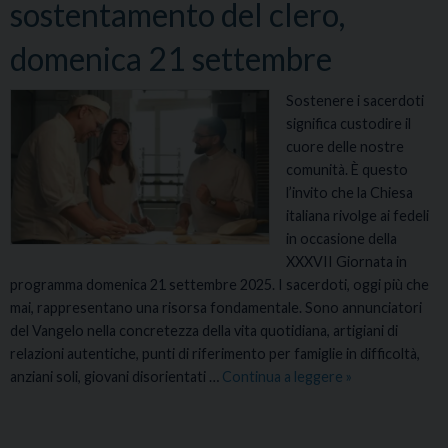
sostentamento del clero,
n
A
i
C
domenica 21 settembre
z
E
i
Sostenere i sacerdoti
o
significa custodire il
a
cuore delle nostre
n
comunità. È questo
n
l’invito che la Chiesa
o
italiana rivolge ai fedeli
P
in occasione della
G
XXXVII Giornata in
programma domenica 21 settembre 2025. I sacerdoti, oggi più che
mai, rappresentano una risorsa fondamentale. Sono annunciatori
del Vangelo nella concretezza della vita quotidiana, artigiani di
relazioni autentiche, punti di riferimento per famiglie in difficoltà,
anziani soli, giovani disorientati …
Continua a leggere
X
»
X
X
V