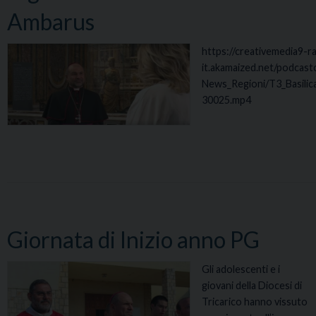
E
Ambarus
D
I
https://creativemedia9-ra
P
it.akamaized.net/podcas
R
News_Regioni/T3_Basilic
E
30025.mp4
G
H
I
E
R
A
C
O
Giornata di Inizio anno PG
M
U
Gli adolescenti e i
N
giovani della Diocesi di
I
Tricarico hanno vissuto
T