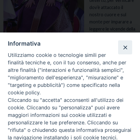
deserto, per verificare
dov’è attaccato il
nostro cuore e sul
monte per imparare a
leggere le vicende della
vita dalla prospettiva di
Informativa
Dio; oggi facciamo
tappa al pozzo di Sicar,
Utilizziamo cookie o tecnologie simili per
dove attraverso l’esperienza affascinante dell’incontro, Gesù ci …
finalità tecniche e, con il tuo consenso, anche per
Continua a leggere
I
»
altre finalità ("interazioni e funzionalità semplici",
n
"miglioramento dell'esperienza", "misurazione" e
i
"targeting e pubblicità") come specificato nella
z
cookie policy.
i
Cliccando su "accetta" acconsenti all'utilizzo dei
o
« Pagina precedente
2
cookie. Cliccando su "personalizza" puoi avere
d
maggiori informazioni sui cookie utilizzati e
e
personalizzare le tue preferenze. Cliccando su
l
m
"rifiuta" o chiudendo questa informativa proseguirai
Diocesi di Tricarico
Copyright © 2017
Piazza Raffaello
i
la navigazione installando i soli cookie tecnici.
Delle Nocche, 2 - 75019 TRICARICO (MT)