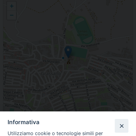
Parrocchia Madonna Del Carmine - Grassano
+
−
Leaflet
| Map data ©
OpenStreetMap
contributors
Informativa
Parrocchia Madonna Del Carmine, Piazza Arcangelo Ilvento, Grassano, MT,
Utilizziamo cookie o tecnologie simili per
Italia