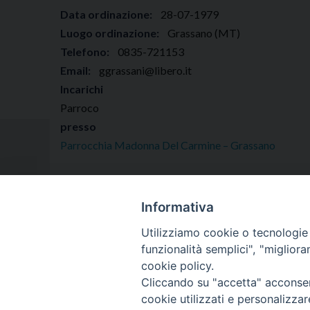
Data ordinazione:
28-07-1979
Luogo ordinazione:
Grassano (MT)
Telefono:
0835-721153
Email:
ggrassani@libero.it
Incarichi
Parroco
presso
Parrocchia Madonna Del Carmine – Grassano
Informativa
Utilizziamo cookie o tecnologie s
funzionalità semplici", "miglior
cookie policy.
Cliccando su "accetta" acconsent
VESCOVO
DIOCE
cookie utilizzati e personalizza