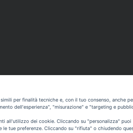
imili per finalità tecniche e, con il tuo consenso, anche per 
amento dell'esperienza", "misurazione" e "targeting e pubbli
i all'utilizzo dei cookie. Cliccando su "personalizza" puoi
SI
CURIA VESCOVILE
ANNUARIO
TESTIMO
re le tue preferenze. Cliccando su "rifiuta" o chiudendo que