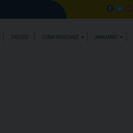
f
t
a
w
DIOCESI
CURIA VESCOVILE
ANNUARIO
c
i
e
t
b
t
l
o
e
e
o
r
k