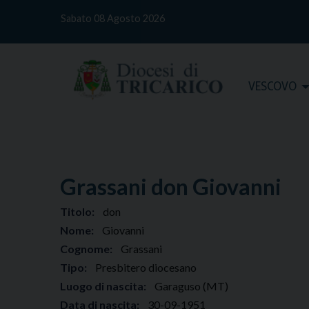
S
Sabato 08 Agosto 2026
k
i
p
t
Home
VESCOVO
o
c
o
n
t
e
Grassani don Giovanni
n
t
Titolo:
don
Nome:
Giovanni
Cognome:
Grassani
Tipo:
Presbitero diocesano
Luogo di nascita:
Garaguso (MT)
Data di nascita:
30-09-1951