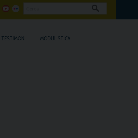
Cerca
g
y
f
o
o
l
TESTIMONI
MODULISTICA
o
u
i
g
t
c
u
k
b
e
e
r