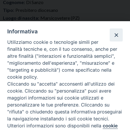
Cognome:
Di Sanzo
Tipo:
Presbitero diocesano
Luogo di nascita:
Marsicovetere (PZ)
Data di nascita:
27-12-1981
Informativa
Data ordinazione:
29-06-2007
Luogo ordinazione:
Montemurro (PZ)
Utilizziamo cookie o tecnologie simili per
finalità tecniche e, con il tuo consenso, anche per
Email:
giacintodisanzo@alice.it
altre finalità ("interazioni e funzionalità semplici",
"miglioramento dell'esperienza", "misurazione" e
"targeting e pubblicità") come specificato nella
cookie policy.
Cliccando su "accetta" acconsenti all'utilizzo dei
cookie. Cliccando su "personalizza" puoi avere
maggiori informazioni sui cookie utilizzati e
personalizzare le tue preferenze. Cliccando su
Diocesi di Tricarico
Copyright © 2017
Piazza Raffaello
"rifiuta" o chiudendo questa informativa proseguirai
Delle Nocche, 2 - 75019 TRICARICO (MT)
la navigazione installando i soli cookie tecnici.
Ulteriori informazioni sono disponibili nella
cookie
Preferenze Cookie