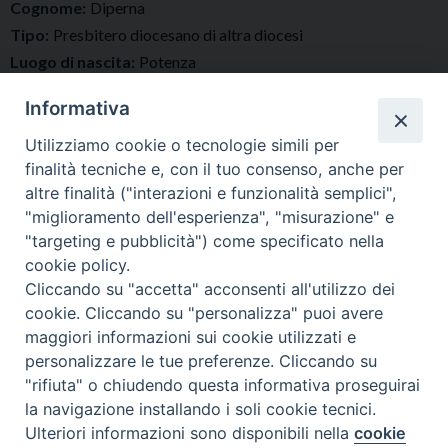
Cognome:
Diperna
Tipo:
Presbitero diocesano di altra diocesi
Luogo di nascita:
Potenza
Data di nascita:
10-02-1965
Informativa
Data ordinazione:
30-04-1991
Luogo ordinazione:
Albano di Lucania (PZ)
Utilizziamo cookie o tecnologie simili per
finalità tecniche e, con il tuo consenso, anche per
Email:
diperna.giuseppe@tiscalinet.it
altre finalità ("interazioni e funzionalità semplici",
"miglioramento dell'esperienza", "misurazione" e
"targeting e pubblicità") come specificato nella
cookie policy.
Cliccando su "accetta" acconsenti all'utilizzo dei
cookie. Cliccando su "personalizza" puoi avere
maggiori informazioni sui cookie utilizzati e
personalizzare le tue preferenze. Cliccando su
Diocesi di Tricarico
Copyright © 2017
Piazza Raffaello
"rifiuta" o chiudendo questa informativa proseguirai
Delle Nocche, 2 - 75019 TRICARICO (MT)
la navigazione installando i soli cookie tecnici.
Ulteriori informazioni sono disponibili nella
cookie
Preferenze Cookie