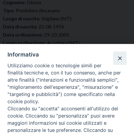
Cognome:
Dinota
Tipo:
Presbitero diocesano
Luogo di nascita:
Stigliano (MT)
Data di nascita:
22-08-1974
Data ordinazione:
29-10-2005
Luogo ordinazione:
Accettura (MT)
Incarichi
Informativa
Parroco
Utilizziamo cookie o tecnologie simili per
presso
finalità tecniche e, con il tuo consenso, anche per
Parrocchia Santa Maria Assunta Albano di Lucania
altre finalità ("interazioni e funzionalità semplici",
"miglioramento dell'esperienza", "misurazione" e
"targeting e pubblicità") come specificato nella
cookie policy.
Cliccando su "accetta" acconsenti all'utilizzo dei
cookie. Cliccando su "personalizza" puoi avere
maggiori informazioni sui cookie utilizzati e
personalizzare le tue preferenze. Cliccando su