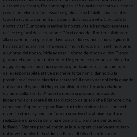
distanze dal creato, l’ha contemplato, si è quasi distaccato dalle cose
create per vivere la necessaria e gioiosa libertà dalle cose create.
Questo diventa per noi il paradigma della nostra vita. Che cos’è la
nostra vita? È un’opera creativa; la nostra vita è ben rappresentata
dai sette giorni della creazione. Dio ci concede di poter collaborare
alla creazione: sei giorni per lavorare, e don Franco i suoi sei giorni li
ha vissuti fino alla fine, li ha vissuti fino in fondo; ma il settimo giorno
è il giorno del riposo, inizia adesso il giorno del riposo di don Franco. Il
giorno del riposo, per noi credenti in generale e per noi presbiteri a
maggior ragione, non inizia quando giuridicamente ci tiriamo fuori
dalle responsabilità attive perché le forze non ci danno più la
possibilità di essere elastici e scattanti. Il riposo per noi inizia quando
entriamo nel riposo di Dio per condividere in eterno la relazione
d’amore della Trinità. A questo riposo ci prepariamo quando
impariamo a prendere il giusto distacco da quello che il Signore ci ha
concesso di operare e guardiamo tutto in un’altra ottica, con occhi
diversi e ci accorgiamo che l’opera creativa che abbiamo potuto
realizzare è una cosa bella ma è opera di Dio in noi e per questo
lodiamo il Signore perché continua la sua opera creativa attraverso
noi poveri uomini. E da ultimo la Parola di Dio ci ha offerto un