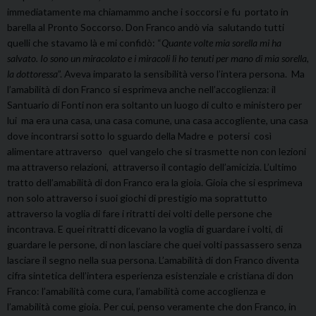
immediatamente ma chiamammo anche i soccorsi e fu portato in
barella al Pronto Soccorso. Don Franco andò via salutando tutti
quelli che stavamo là e mi confidò: “
Quante volte mia sorella mi ha
salvato. Io sono un miracolato e i miracoli li ho tenuti per mano di mia sorella,
la dottoressa
”. Aveva imparato la sensibilità verso l’intera persona. Ma
l’amabilità di don Franco si esprimeva anche nell’accoglienza: il
Santuario di Fonti non era soltanto un luogo di culto e ministero per
lui ma era una casa, una casa comune, una casa accogliente, una casa
dove incontrarsi sotto lo sguardo della Madre e potersi così
alimentare attraverso quel vangelo che si trasmette non con lezioni
ma attraverso relazioni, attraverso il contagio dell’amicizia. L’ultimo
tratto dell’amabilità di don Franco era la gioia. Gioia che si esprimeva
non solo attraverso i suoi giochi di prestigio ma soprattutto
attraverso la voglia di fare i ritratti dei volti delle persone che
incontrava. E quei ritratti dicevano la voglia di guardare i volti, di
guardare le persone, di non lasciare che quei volti passassero senza
lasciare il segno nella sua persona. L’amabilità di don Franco diventa
cifra sintetica dell’intera esperienza esistenziale e cristiana di don
Franco: l’amabilità come cura, l’amabilità come accoglienza e
l’amabilità come gioia. Per cui, penso veramente che don Franco, in