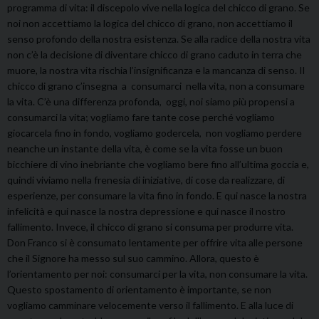
programma di vita: il discepolo vive nella logica del chicco di grano. Se
noi non accettiamo la logica del chicco di grano, non accettiamo il
senso profondo della nostra esistenza. Se alla radice della nostra vita
non c’è la decisione di diventare chicco di grano caduto in terra che
muore, la nostra vita rischia l’insignificanza e la mancanza di senso. Il
chicco di grano c’insegna a consumarci nella vita, non a consumare
la vita. C’è una differenza profonda, oggi, noi siamo più propensi a
consumarci la vita; vogliamo fare tante cose perché vogliamo
giocarcela fino in fondo, vogliamo godercela, non vogliamo perdere
neanche un instante della vita, è come se la vita fosse un buon
bicchiere di vino inebriante che vogliamo bere fino all’ultima goccia e,
quindi viviamo nella frenesia di iniziative, di cose da realizzare, di
esperienze, per consumare la vita fino in fondo. E qui nasce la nostra
infelicità e qui nasce la nostra depressione e qui nasce il nostro
fallimento. Invece, il chicco di grano si consuma per produrre vita.
Don Franco si è consumato lentamente per offrire vita alle persone
che il Signore ha messo sul suo cammino. Allora, questo è
l’orientamento per noi: consumarci per la vita, non consumare la vita.
Questo spostamento di orientamento è importante, se non
vogliamo camminare velocemente verso il fallimento. E alla luce di