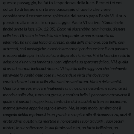
questo passaggio, ha fatto l’esperienza della luce. Permettetemi
soltanto di leggere un breve passaggio di quello che viene
considerato il testamento spirituale del santo papa Paolo VI, il suo
pensiero alla morte. In un passaggio, Paolo VI scrive: “
Camminate
finché avete la luce. (Gv. 12,35). Ecco: mi piacerebbe, terminando, d’essere
nella luce. Di solito la fine della vita temporale, se non è oscurata da
infermità, ha una sua fosca chiarezza: quella delle memorie, così belle, così
attraenti, così nostalgiche, e così chiare ormai per denunciare il loro passato
irrecuperabile e per irridere al loro disperato richiamo. Vi è la luce che svela la
delusione d’una vita fondata su beni effimeri e su speranze fallaci. Vi è quella
di oscuri e ormai inefficaci rimorsi. Vi è quella della saggezza che finalmente
intravede la vanità delle cose e il valore delle virtù che dovevano
caratterizzare il corso della vita: vanitas vanitatum. Vanità della vanità.
Quanto a me vorrei avere finalmente una nozione riassuntiva e sapiente sul
mondo e sulla vita, tutto era grazia; e com’era bello il panorama attraverso il
quale si è passati; troppo bello, tanto che ci si è lasciati attrarre e incantare,
mentre doveva apparire segno e invito. Ma, in ogni modo, sembra che il
congedo debba esprimersi in un grande e semplice allo di riconoscenza, anzi di
gratitudine: questa vita mortale è, nonostante i suoi travagli, i suoi oscuri
misteri, le sue sofferenze, la sua fatale caducità, un fatto bellissimo, un