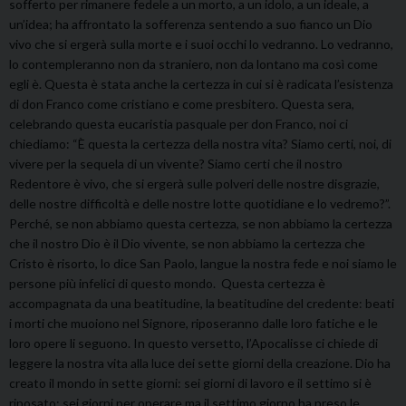
sofferto per rimanere fedele a un morto, a un idolo, a un ideale, a
un’idea; ha affrontato la sofferenza sentendo a suo fianco un Dio
vivo che si ergerà sulla morte e i suoi occhi lo vedranno. Lo vedranno,
lo contempleranno non da straniero, non da lontano ma così come
egli è. Questa è stata anche la certezza in cui si è radicata l’esistenza
di don Franco come cristiano e come presbitero. Questa sera,
celebrando questa eucaristia pasquale per don Franco, noi ci
chiediamo: “È questa la certezza della nostra vita? Siamo certi, noi, di
vivere per la sequela di un vivente? Siamo certi che il nostro
Redentore è vivo, che si ergerà sulle polveri delle nostre disgrazie,
delle nostre difficoltà e delle nostre lotte quotidiane e lo vedremo?”.
Perché, se non abbiamo questa certezza, se non abbiamo la certezza
che il nostro Dio è il Dio vivente, se non abbiamo la certezza che
Cristo è risorto, lo dice San Paolo, langue la nostra fede e noi siamo le
persone più infelici di questo mondo. Questa certezza è
accompagnata da una beatitudine, la beatitudine del credente: beati
i morti che muoiono nel Signore, riposeranno dalle loro fatiche e le
loro opere li seguono. In questo versetto, l’Apocalisse ci chiede di
leggere la nostra vita alla luce dei sette giorni della creazione. Dio ha
creato il mondo in sette giorni: sei giorni di lavoro e il settimo si è
riposato; sei giorni per operare ma il settimo giorno ha preso le