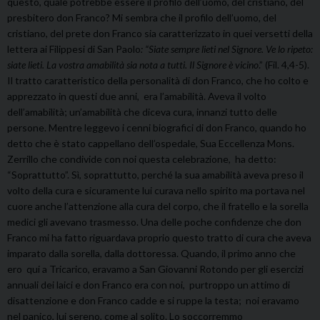
questo, quale potrebbe essere il profilo dell’uomo, del cristiano, del
presbitero don Franco? Mi sembra che il profilo dell’uomo, del
cristiano, del prete don Franco sia caratterizzato in quei versetti della
lettera ai Filippesi di San Paolo
: “Siate sempre lieti nel Signore. Ve lo ripeto:
siate lieti. La vostra amabilità sia nota a tutti. Il Signore è vicino
.” (Fil. 4,4-5).
Il tratto caratteristico della personalità di don Franco, che ho colto e
apprezzato in questi due anni, era l’amabilità. Aveva il volto
dell’amabilità; un’amabilità che diceva cura, innanzi tutto delle
persone. Mentre leggevo i cenni biografici di don Franco, quando ho
detto che è stato cappellano dell’ospedale, Sua Eccellenza Mons.
Zerrillo che condivide con noi questa celebrazione, ha detto:
“Soprattutto”. Sì, soprattutto, perché la sua amabilità aveva preso il
volto della cura e sicuramente lui curava nello spirito ma portava nel
cuore anche l’attenzione alla cura del corpo, che il fratello e la sorella
medici gli avevano trasmesso. Una delle poche confidenze che don
Franco mi ha fatto riguardava proprio questo tratto di cura che aveva
imparato dalla sorella, dalla dottoressa. Quando, il primo anno che
ero qui a Tricarico, eravamo a San Giovanni Rotondo per gli esercizi
annuali dei laici e don Franco era con noi, purtroppo un attimo di
disattenzione e don Franco cadde e si ruppe la testa; noi eravamo
nel panico, lui sereno, come al solito. Lo soccorremmo