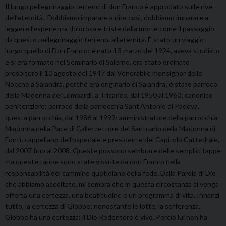
Il lungo pellegrinaggio terreno di don Franco è approdato sulle rive
dell’eternità. Dobbiamo imparare a dire così, dobbiamo imparare a
leggere l’esperienza dolorosa e triste della morte come il passaggio
da questo pellegrinaggio terreno, all’eternità. È stato un viaggio
lungo quello di Don Franco: è nato il 3 marzo del 1924, aveva studiato
e si era formato nel Seminario di Salerno, era stato ordinato
presbitero il 10 agosto del 1947 dal Venerabile monsignor delle
Nocche a Salandra, perché era originario di Salandra; è stato parroco
della Madonna dei Lombardi, a Tricarico, dal 1950 al 1960; canonico
penitenziere; parroco della parrocchia Sant’Antonio di Padova,
questa parrocchia, dal 1986 al 1999; amministratore della parrocchia
Madonna della Pace di Calle; rettore del Santuario della Madonna di
Fonti; cappellano dell’ospedale e presidente del Capitolo Cattedrale,
dal 2007 fino al 2008. Queste possono sembrare delle semplici tappe
ma queste tappe sono state vissute da don Franco nella
responsabilità del cammino quotidiano della fede. Dalla Parola di Dio
che abbiamo ascoltato, mi sembra che in questa circostanza ci venga
offerta una certezza, una beatitudine e un programma di vita. Innanzi
tutto, la certezza di Giobbe; nonostante le lotte, la sofferenza,
Giobbe ha una certezza: il Dio Redentore è vivo. Perciò lui non ha