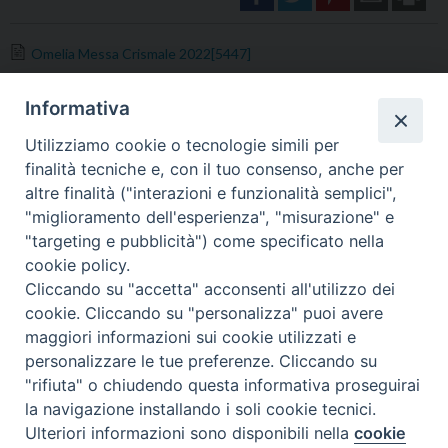
Omelia Messa Crismale 2022[5447]
Informativa
Utilizziamo cookie o tecnologie simili per
finalità tecniche e, con il tuo consenso, anche per
altre finalità ("interazioni e funzionalità semplici",
Diocesi di Tricarico
"miglioramento dell'esperienza", "misurazione" e
Copyright © 2017
Piazza Raffaello
Delle Nocche, 2 - 75019 TRICARICO (MT)
"targeting e pubblicità") come specificato nella
cookie policy.
Cliccando su "accetta" acconsenti all'utilizzo dei
cookie. Cliccando su "personalizza" puoi avere
maggiori informazioni sui cookie utilizzati e
personalizzare le tue preferenze. Cliccando su
"rifiuta" o chiudendo questa informativa proseguirai
la navigazione installando i soli cookie tecnici.
Ulteriori informazioni sono disponibili nella
cookie
Preferenze Cookie