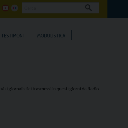
Cerca
g
y
f
o
o
l
TESTIMONI
MODULISTICA
o
u
i
g
t
c
u
k
b
e
vizi giornalistici trasmessi in questi giorni da Radio
e
r