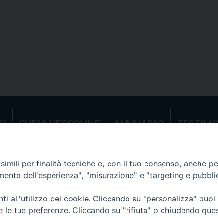
SI
CURIA VESCOVILE
ANNUARIO
TESTIMO
Diocesi di Tricarico
2017
Piazza Raffaello Delle Nocche, 2 - 75019 T
imili per finalità tecniche e, con il tuo consenso, anche per 
amento dell'esperienza", "misurazione" e "targeting e pubbli
i all'utilizzo dei cookie. Cliccando su "personalizza" puoi
re le tue preferenze. Cliccando su "rifiuta" o chiudendo que