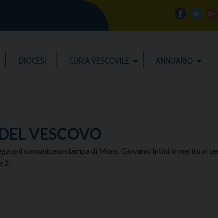
f
t
a
w
DIOCESI
CURIA VESCOVILE
ANNUARIO
c
i
e
t
b
t
l
DEL VESCOVO
o
e
e
legato il comunicato stampa di Mons. Giovanni Intini in merito ai ser
e 2.
o
r
k