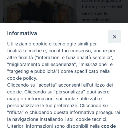
sovvenire proposto a
tutte le parrocchie dal
servizio per la
promozione del
sostegno economico
Informativa
alla chiesa cattolica
della C.E.I. È stato
Utilizziamo cookie o tecnologie simili per
pensato ed organizzato
finalità tecniche e, con il tuo consenso, anche per
in questa occasione …
Continua a leggere
I
»
altre finalità ("interazioni e funzionalità semplici",
n
"miglioramento dell'esperienza", "misurazione" e
c
"targeting e pubblicità") come specificato nella
o
cookie policy.
n
Cliccando su "accetta" acconsenti all'utilizzo dei
t
« Pagina precedente
Pagina successiva »
cookie. Cliccando su "personalizza" puoi avere
r
maggiori informazioni sui cookie utilizzati e
o
personalizzare le tue preferenze. Cliccando su
d
i
"rifiuta" o chiudendo questa informativa proseguirai
Diocesi di Tricarico
Copyright © 2017
Piazza Raffaello
f
la navigazione installando i soli cookie tecnici.
Delle Nocche, 2 - 75019 TRICARICO (MT)
o
Ulteriori informazioni sono disponibili nella
cookie
Preferenze Cookie